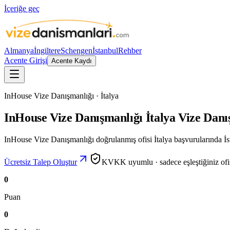
İçeriğe geç
Almanya
İngiltere
Schengen
İstanbul
Rehber
Acente Girişi
Acente Kaydı
InHouse Vize Danışmanlığı · İtalya
InHouse Vize Danışmanlığı İtalya Vize Danı
InHouse Vize Danışmanlığı doğrulanmış ofisi İtalya başvurularında İst
Ücretsiz Talep Oluştur
KVKK uyumlu · sadece eşleştiğiniz ofisl
0
Puan
0