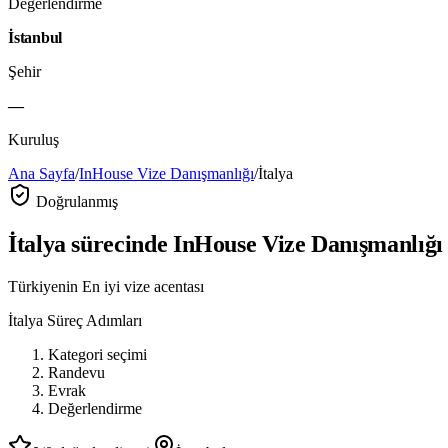
Değerlendirme
İstanbul
Şehir
—
Kuruluş
Ana Sayfa
/
InHouse Vize Danışmanlığı
/
İtalya
Doğrulanmış
İtalya
sürecinde
InHouse Vize Danışmanlığı
Türkiyenin En iyi vize acentası
İtalya
Süreç Adımları
Kategori seçimi
Randevu
Evrak
Değerlendirme