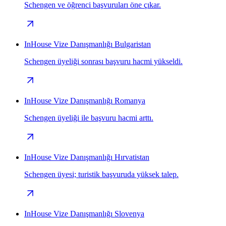
Schengen ve öğrenci başvuruları öne çıkar.
InHouse Vize Danışmanlığı Bulgaristan
Schengen üyeliği sonrası başvuru hacmi yükseldi.
InHouse Vize Danışmanlığı Romanya
Schengen üyeliği ile başvuru hacmi arttı.
InHouse Vize Danışmanlığı Hırvatistan
Schengen üyesi; turistik başvuruda yüksek talep.
InHouse Vize Danışmanlığı Slovenya