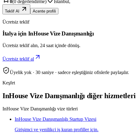
0
(
0
değerlendirme)
İstanbul
,
Teklif Al
Acente profili
Ücretsiz teklif
İtalya için InHouse Vize Danışmanlığı
Ücretsiz teklif alın, 24 saat içinde dönüş.
Ücretsiz teklif al
Üyelik yok · 30 saniye · sadece eşleştiğiniz ofislerle paylaşılır.
Keşfet
InHouse Vize Danışmanlığı diğer hizmetleri
InHouse Vize Danışmanlığı vize türleri
InHouse Vize Danışmanlığı Startup Vizesi
Girişimci ve yenilikçi iş kuran profiller için.