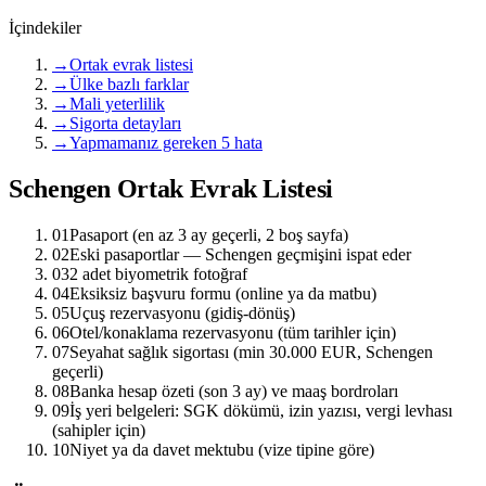
İçindekiler
→
Ortak evrak listesi
→
Ülke bazlı farklar
→
Mali yeterlilik
→
Sigorta detayları
→
Yapmamanız gereken 5 hata
Schengen Ortak Evrak Listesi
01
Pasaport (en az 3 ay geçerli, 2 boş sayfa)
02
Eski pasaportlar — Schengen geçmişini ispat eder
03
2 adet biyometrik fotoğraf
04
Eksiksiz başvuru formu (online ya da matbu)
05
Uçuş rezervasyonu (gidiş-dönüş)
06
Otel/konaklama rezervasyonu (tüm tarihler için)
07
Seyahat sağlık sigortası (min 30.000 EUR, Schengen
geçerli)
08
Banka hesap özeti (son 3 ay) ve maaş bordroları
09
İş yeri belgeleri: SGK dökümü, izin yazısı, vergi levhası
(sahipler için)
10
Niyet ya da davet mektubu (vize tipine göre)