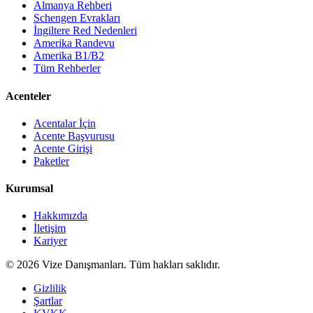
Almanya Rehberi
Schengen Evrakları
İngiltere Red Nedenleri
Amerika Randevu
Amerika B1/B2
Tüm Rehberler
Acenteler
Acentalar İçin
Acente Başvurusu
Acente Girişi
Paketler
Kurumsal
Hakkımızda
İletişim
Kariyer
©
2026
Vize Danışmanları. Tüm hakları saklıdır.
Gizlilik
Şartlar