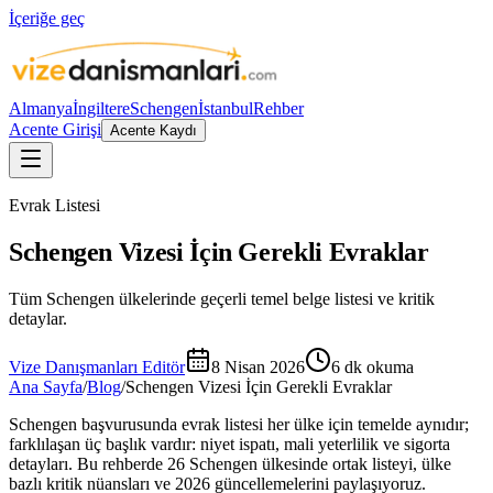
İçeriğe geç
Almanya
İngiltere
Schengen
İstanbul
Rehber
Acente Girişi
Acente Kaydı
Evrak Listesi
Schengen Vizesi İçin Gerekli Evraklar
Tüm Schengen ülkelerinde geçerli temel belge listesi ve kritik
detaylar.
Vize Danışmanları Editör
8 Nisan 2026
6
dk okuma
Ana Sayfa
/
Blog
/
Schengen Vizesi İçin Gerekli Evraklar
Schengen başvurusunda evrak listesi her ülke için temelde aynıdır;
farklılaşan üç başlık vardır: niyet ispatı, mali yeterlilik ve sigorta
detayları. Bu rehberde 26 Schengen ülkesinde ortak listeyi, ülke
bazlı kritik nüansları ve 2026 güncellemelerini paylaşıyoruz.