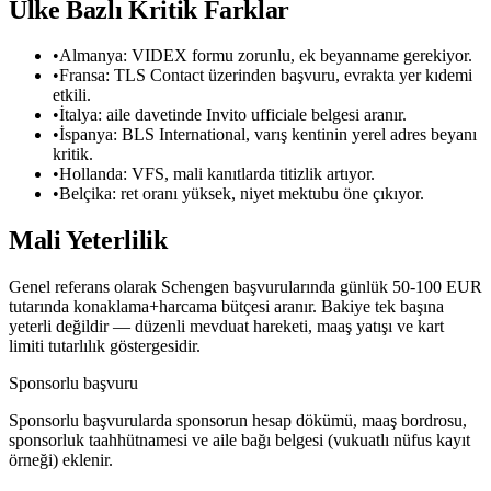
Ülke Bazlı Kritik Farklar
•
Almanya: VIDEX formu zorunlu, ek beyanname gerekiyor.
•
Fransa: TLS Contact üzerinden başvuru, evrakta yer kıdemi
etkili.
•
İtalya: aile davetinde Invito ufficiale belgesi aranır.
•
İspanya: BLS International, varış kentinin yerel adres beyanı
kritik.
•
Hollanda: VFS, mali kanıtlarda titizlik artıyor.
•
Belçika: ret oranı yüksek, niyet mektubu öne çıkıyor.
Mali Yeterlilik
Genel referans olarak Schengen başvurularında günlük 50-100 EUR
tutarında konaklama+harcama bütçesi aranır. Bakiye tek başına
yeterli değildir — düzenli mevduat hareketi, maaş yatışı ve kart
limiti tutarlılık göstergesidir.
Sponsorlu başvuru
Sponsorlu başvurularda sponsorun hesap dökümü, maaş bordrosu,
sponsorluk taahhütnamesi ve aile bağı belgesi (vukuatlı nüfus kayıt
örneği) eklenir.