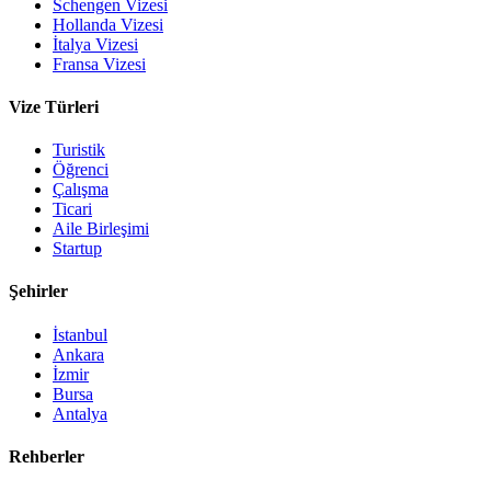
Schengen Vizesi
Hollanda Vizesi
İtalya Vizesi
Fransa Vizesi
Vize Türleri
Turistik
Öğrenci
Çalışma
Ticari
Aile Birleşimi
Startup
Şehirler
İstanbul
Ankara
İzmir
Bursa
Antalya
Rehberler