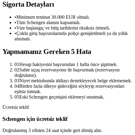
Sigorta Detayları
•
Minimum teminat 30.000 EUR olmalı.
•
Tüm Schengen alanını kapsamalı.
•
Vize başlangıç ve bitiş tarihlerini eksiksiz örtmeli.
•
Çoklu giriş başvurularında poliçe genişletilmeli ya da yıllık
alınmalı.
Yapmamanız Gereken 5 Hata
01
Hesap bakiyesini başvurudan 1 hafta önce şişirmek.
02
Sahte uçuş rezervasyonu ile başvurmak (rezervasyon
doğrulanır).
03
Niyet mektubunda iddiayı destekleyecek belge eklememek.
04
Birden fazla ülkeye gideceğini söyleyip rezervasyonları
eşitsiz tutmak.
05
Eski Schengen geçmişini eklemeyi unutmak.
Ücretsiz teklif
Schengen için ücretsiz teklif
Doğrulanmış 3 ofisten 24 saat içinde geri dönüş alın.