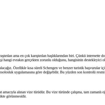
ştırılan ama en çok karıştırılan başlıklarından biri. Çünkü internette dol
i hangi evrakın gerçekten zorunlu olduğunu, hangisinin destekleyici ol
e alacağız. Özellikle kısa süreli Schengen ve benzer turistik başvurular 
onsolosluk uygulamasına göre değişebilir. Bu yüzden son kontrolü resm
seyahat amacıyla alınan vize türüdür. Bu vize türünde çalışma, tam zamanlı
ikte görünmesidir.