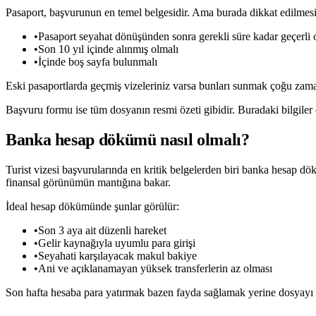
Pasaport, başvurunun en temel belgesidir. Ama burada dikkat edilmesi
•
Pasaport seyahat dönüşünden sonra gerekli süre kadar geçerli 
•
Son 10 yıl içinde alınmış olmalı
•
İçinde boş sayfa bulunmalı
Eski pasaportlarda geçmiş vizeleriniz varsa bunları sunmak çoğu zama
Başvuru formu ise tüm dosyanın resmi özeti gibidir. Buradaki bilgiler di
Banka hesap dökümü nasıl olmalı?
Turist vizesi başvurularında en kritik belgelerden biri banka hesap 
finansal görünümün mantığına bakar.
İdeal hesap dökümünde şunlar görülür:
•
Son 3 aya ait düzenli hareket
•
Gelir kaynağıyla uyumlu para girişi
•
Seyahati karşılayacak makul bakiye
•
Ani ve açıklanamayan yüksek transferlerin az olması
Son hafta hesaba para yatırmak bazen fayda sağlamak yerine dosyayı za