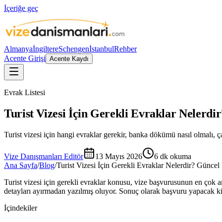
İçeriğe geç
Almanya
İngiltere
Schengen
İstanbul
Rehber
Acente Girişi
Acente Kaydı
Evrak Listesi
Turist Vizesi İçin Gerekli Evraklar Nelerdir
Turist vizesi için hangi evraklar gerekir, banka dökümü nasıl olmalı, ç
Vize Danışmanları Editör
13 Mayıs 2026
6
dk okuma
Ana Sayfa
/
Blog
/
Turist Vizesi İçin Gerekli Evraklar Nelerdir? Güncel 
Turist vizesi için gerekli evraklar konusu, vize başvurusunun en çok ara
detayları ayırmadan yazılmış oluyor. Sonuç olarak başvuru yapacak kiş
İçindekiler