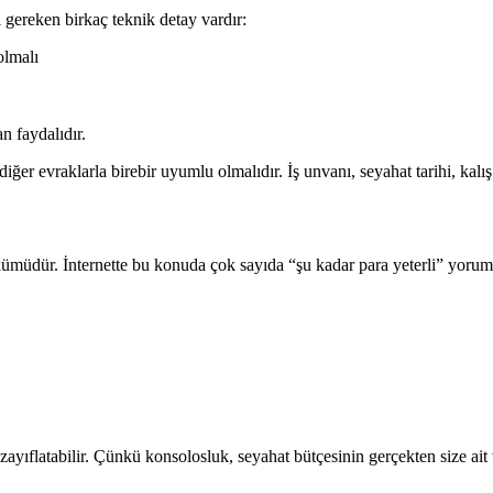
 gereken birkaç teknik detay vardır:
olmalı
n faydalıdır.
ğer evraklarla birebir uyumlu olmalıdır. İş unvanı, seyahat tarihi, kalış 
dökümüdür. İnternette bu konuda çok sayıda “şu kadar para yeterli” yor
yıflatabilir. Çünkü konsolosluk, seyahat bütçesinin gerçekten size ait v