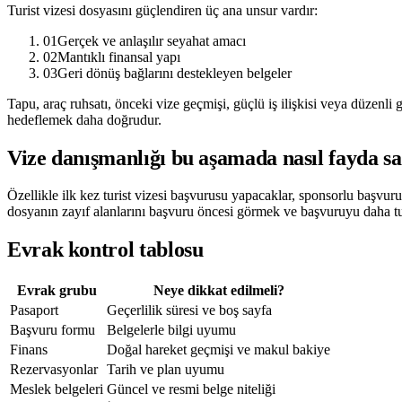
Turist vizesi dosyasını güçlendiren üç ana unsur vardır:
01
Gerçek ve anlaşılır seyahat amacı
02
Mantıklı finansal yapı
03
Geri dönüş bağlarını destekleyen belgeler
Tapu, araç ruhsatı, önceki vize geçmişi, güçlü iş ilişkisi veya düzenli
hedeflemek daha doğrudur.
Vize danışmanlığı bu aşamada nasıl fayda s
Özellikle ilk kez turist vizesi başvurusu yapacaklar, sponsorlu başvuru 
dosyanın zayıf alanlarını başvuru öncesi görmek ve başvuruyu daha tuta
Evrak kontrol tablosu
Evrak grubu
Neye dikkat edilmeli?
Pasaport
Geçerlilik süresi ve boş sayfa
Başvuru formu
Belgelerle bilgi uyumu
Finans
Doğal hareket geçmişi ve makul bakiye
Rezervasyonlar
Tarih ve plan uyumu
Meslek belgeleri
Güncel ve resmi belge niteliği