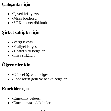
Çalışanlar için
•
İş yeri izin yazısı
•
Maaş bordrosu
•
SGK hizmet dökümü
Şirket sahipleri için
•
Vergi levhası
•
Faaliyet belgesi
•
Ticaret sicil belgeleri
•
İmza sirküleri
Öğrenciler için
•
Güncel öğrenci belgesi
•
Sponsorun gelir ve banka belgeleri
Emekliler için
•
Emeklilik belgesi
•
Emekli maaşı dökümleri