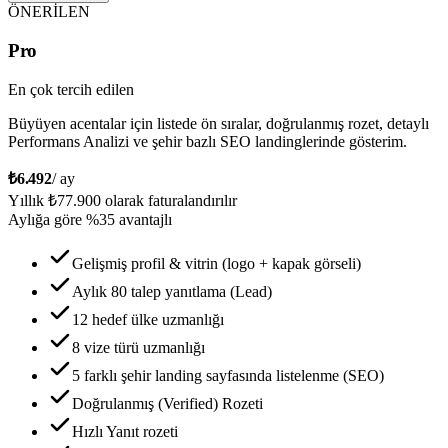
ÖNERİLEN
Pro
En çok tercih edilen
Büyüyen acentalar için listede ön sıralar, doğrulanmış rozet, detaylı
Performans Analizi ve şehir bazlı SEO landinglerinde gösterim.
₺6.492
/ ay
Yıllık
₺77.900
olarak faturalandırılır
Aylığa göre %
35
avantajlı
Gelişmiş profil & vitrin (logo + kapak görseli)
Aylık 80 talep yanıtlama (Lead)
12 hedef ülke uzmanlığı
8 vize türü uzmanlığı
5 farklı şehir landing sayfasında listelenme (SEO)
Doğrulanmış (Verified) Rozeti
Hızlı Yanıt rozeti