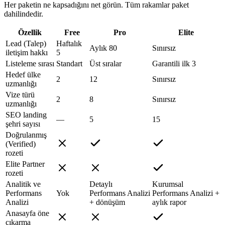
Her paketin ne kapsadığını net görün. Tüm rakamlar paket
dahilindedir.
Özellik
Free
Pro
Elite
Lead (Talep)
Haftalık
Aylık 80
Sınırsız
iletişim hakkı
5
Listeleme sırası
Standart
Üst sıralar
Garantili ilk 3
Hedef ülke
2
12
Sınırsız
uzmanlığı
Vize türü
2
8
Sınırsız
uzmanlığı
SEO landing
—
5
15
şehri sayısı
Doğrulanmış
(Verified)
rozeti
Elite Partner
rozeti
Analitik ve
Detaylı
Kurumsal
Performans
Yok
Performans Analizi
Performans Analizi +
Analizi
+ dönüşüm
aylık rapor
Anasayfa öne
çıkarma