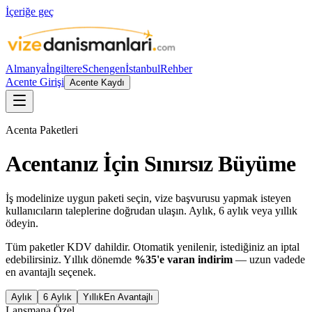
İçeriğe geç
Almanya
İngiltere
Schengen
İstanbul
Rehber
Acente Girişi
Acente Kaydı
Acenta Paketleri
Acentanız İçin
Sınırsız Büyüme
İş modelinize uygun paketi seçin, vize başvurusu yapmak isteyen
kullanıcıların taleplerine doğrudan ulaşın. Aylık, 6 aylık veya yıllık
ödeyin.
Tüm paketler KDV dahildir. Otomatik yenilenir, istediğiniz an iptal
edebilirsiniz. Yıllık dönemde
%35'e varan indirim
— uzun vadede
en avantajlı seçenek.
Aylık
6 Aylık
Yıllık
En Avantajlı
Lansmana Özel