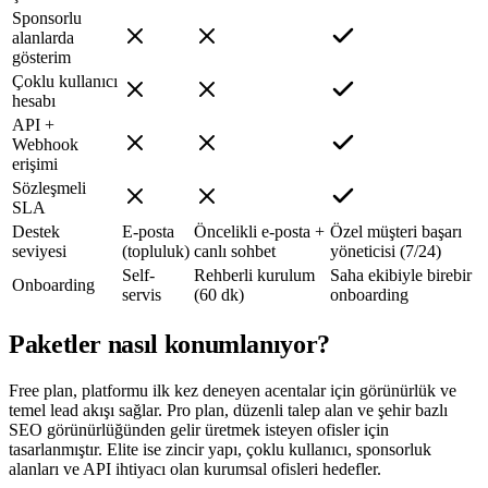
Sponsorlu
alanlarda
gösterim
Çoklu kullanıcı
hesabı
API +
Webhook
erişimi
Sözleşmeli
SLA
Destek
E-posta
Öncelikli e-posta +
Özel müşteri başarı
seviyesi
(topluluk)
canlı sohbet
yöneticisi (7/24)
Self-
Rehberli kurulum
Saha ekibiyle birebir
Onboarding
servis
(60 dk)
onboarding
Paketler nasıl
konumlanıyor?
Free plan, platformu ilk kez deneyen acentalar için görünürlük ve
temel lead akışı sağlar. Pro plan, düzenli talep alan ve şehir bazlı
SEO görünürlüğünden gelir üretmek isteyen ofisler için
tasarlanmıştır. Elite ise zincir yapı, çoklu kullanıcı, sponsorluk
alanları ve API ihtiyacı olan kurumsal ofisleri hedefler.