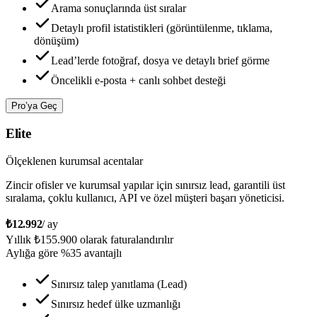
Arama sonuçlarında üst sıralar
Detaylı profil istatistikleri (görüntülenme, tıklama,
dönüşüm)
Lead’lerde fotoğraf, dosya ve detaylı brief görme
Öncelikli e-posta + canlı sohbet desteği
Pro’ya Geç
Elite
Ölçeklenen kurumsal acentalar
Zincir ofisler ve kurumsal yapılar için sınırsız lead, garantili üst
sıralama, çoklu kullanıcı, API ve özel müşteri başarı yöneticisi.
₺12.992
/ ay
Yıllık
₺155.900
olarak faturalandırılır
Aylığa göre %
35
avantajlı
Sınırsız talep yanıtlama (Lead)
Sınırsız hedef ülke uzmanlığı