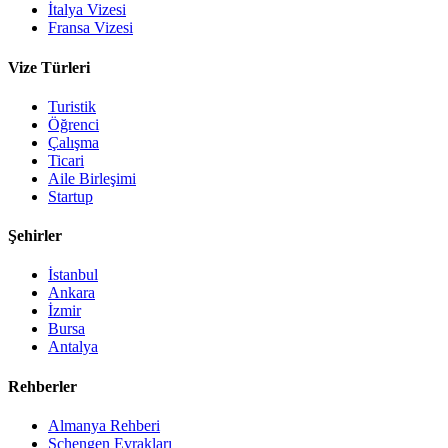
İtalya Vizesi
Fransa Vizesi
Vize Türleri
Turistik
Öğrenci
Çalışma
Ticari
Aile Birleşimi
Startup
Şehirler
İstanbul
Ankara
İzmir
Bursa
Antalya
Rehberler
Almanya Rehberi
Schengen Evrakları