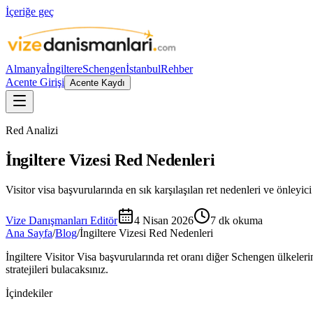
İçeriğe geç
Almanya
İngiltere
Schengen
İstanbul
Rehber
Acente Girişi
Acente Kaydı
Red Analizi
İngiltere Vizesi Red Nedenleri
Visitor visa başvurularında en sık karşılaşılan ret nedenleri ve önleyici s
Vize Danışmanları Editör
4 Nisan 2026
7
dk okuma
Ana Sayfa
/
Blog
/
İngiltere Vizesi Red Nedenleri
İngiltere Visitor Visa başvurularında ret oranı diğer Schengen ülkeler
stratejileri bulacaksınız.
İçindekiler