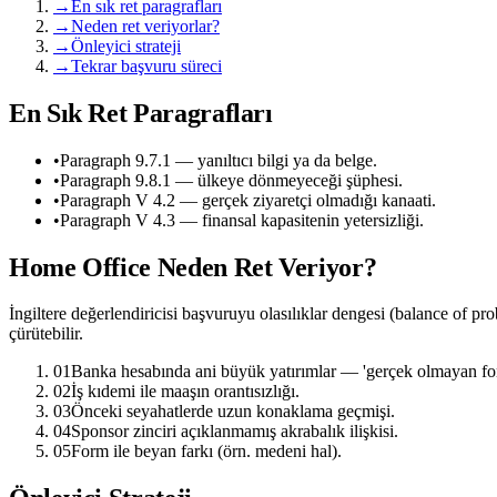
→
En sık ret paragrafları
→
Neden ret veriyorlar?
→
Önleyici strateji
→
Tekrar başvuru süreci
En Sık Ret Paragrafları
•
Paragraph 9.7.1 — yanıltıcı bilgi ya da belge.
•
Paragraph 9.8.1 — ülkeye dönmeyeceği şüphesi.
•
Paragraph V 4.2 — gerçek ziyaretçi olmadığı kanaati.
•
Paragraph V 4.3 — finansal kapasitenin yetersizliği.
Home Office Neden Ret Veriyor?
İngiltere değerlendiricisi başvuruyu olasılıklar dengesi (balance of pro
çürütebilir.
01
Banka hesabında ani büyük yatırımlar — 'gerçek olmayan fon
02
İş kıdemi ile maaşın orantısızlığı.
03
Önceki seyahatlerde uzun konaklama geçmişi.
04
Sponsor zinciri açıklanmamış akrabalık ilişkisi.
05
Form ile beyan farkı (örn. medeni hal).