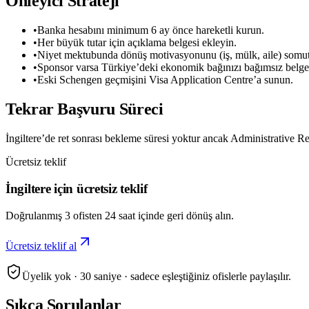
Önleyici Strateji
•
Banka hesabını minimum 6 ay önce hareketli kurun.
•
Her büyük tutar için açıklama belgesi ekleyin.
•
Niyet mektubunda dönüş motivasyonunu (iş, mülk, aile) somutl
•
Sponsor varsa Türkiye’deki ekonomik bağınızı bağımsız belge
•
Eski Schengen geçmişini Visa Application Centre’a sunun.
Tekrar Başvuru Süreci
İngiltere’de ret sonrası bekleme süresi yoktur ancak Administrative Re
Ücretsiz teklif
İngiltere için ücretsiz teklif
Doğrulanmış 3 ofisten 24 saat içinde geri dönüş alın.
Ücretsiz teklif al
Üyelik yok · 30 saniye · sadece eşleştiğiniz ofislerle paylaşılır.
Sıkça Sorulanlar