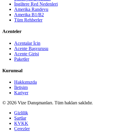
İngiltere Red Nedenleri
Amerika Randevu
Amerika B1/B2
Tüm Rehberler
Acenteler
Acentalar İçin
Acente Başvurusu
Acente Girişi
Paketler
Kurumsal
Hakkımızda
İletişim
Kariyer
©
2026
Vize Danışmanları. Tüm hakları saklıdır.
Gizlilik
Şartlar
KVKK
Çerezler