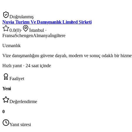
Doğrulanmış
Nuvia Turizm Ve Danışmanlık Limited Şirketi
0.0
(
0
)
·
İstanbul
·
Fransa
Schengen
Almanya
İngiltere
Uzmanlık
Vize danışmanlığını güvene dayalı, modern ve sonuç odaklı bir hizme
Hızlı yanıt ·
24 saat içinde
Faaliyet
Yeni
Değerlendirme
0
Yanıt süresi