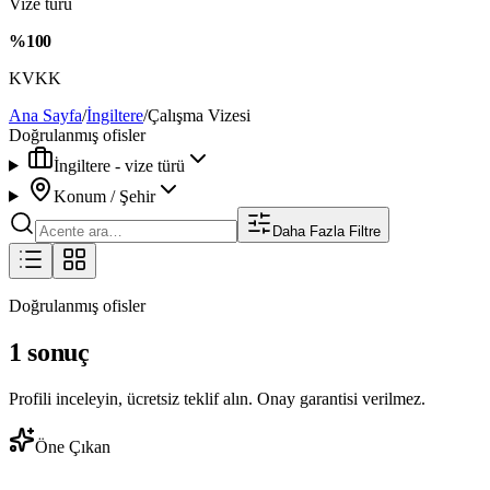
Vize türü
%100
KVKK
Ana Sayfa
/
İngiltere
/
Çalışma Vizesi
Doğrulanmış ofisler
İngiltere - vize türü
Konum / Şehir
Daha Fazla Filtre
Doğrulanmış ofisler
1 sonuç
Profili inceleyin, ücretsiz teklif alın. Onay garantisi verilmez.
Öne Çıkan