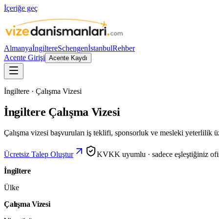
İçeriğe geç
Almanya
İngiltere
Schengen
İstanbul
Rehber
Acente Girişi
Acente Kaydı
İngiltere · Çalışma Vizesi
İngiltere Çalışma Vizesi
Çalışma vizesi başvuruları iş teklifi, sponsorluk ve mesleki yeterlilik ü
Ücretsiz Talep Oluştur
KVKK uyumlu · sadece eşleştiğiniz ofisl
İngiltere
Ülke
Çalışma Vizesi