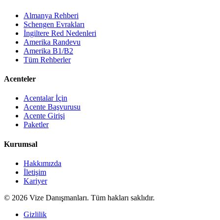
Almanya Rehberi
Schengen Evrakları
İngiltere Red Nedenleri
Amerika Randevu
Amerika B1/B2
Tüm Rehberler
Acenteler
Acentalar İçin
Acente Başvurusu
Acente Girişi
Paketler
Kurumsal
Hakkımızda
İletişim
Kariyer
©
2026
Vize Danışmanları. Tüm hakları saklıdır.
Gizlilik