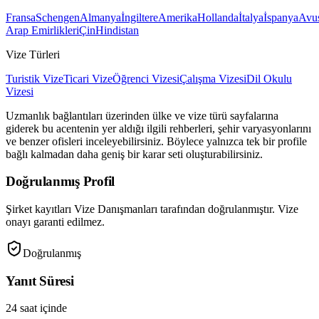
Fransa
Schengen
Almanya
İngiltere
Amerika
Hollanda
İtalya
İspanya
Avus
Arap Emirlikleri
Çin
Hindistan
Vize Türleri
Turistik Vize
Ticari Vize
Öğrenci Vizesi
Çalışma Vizesi
Dil Okulu
Vizesi
Uzmanlık bağlantıları üzerinden ülke ve vize türü sayfalarına
giderek bu acentenin yer aldığı ilgili rehberleri, şehir varyasyonlarını
ve benzer ofisleri inceleyebilirsiniz. Böylece yalnızca tek bir profile
bağlı kalmadan daha geniş bir karar seti oluşturabilirsiniz.
Doğrulanmış Profil
Şirket kayıtları Vize Danışmanları tarafından doğrulanmıştır. Vize
onayı garanti edilmez.
Doğrulanmış
Yanıt Süresi
24 saat içinde