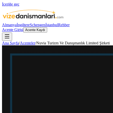
İçeriğe geç
Almanya
İngiltere
Schengen
İstanbul
Rehber
Acente Girişi
Acente Kaydı
Ana Sayfa
/
Acenteler
/
Nuvia Turizm Ve Danışmanlık Limited Şirketi