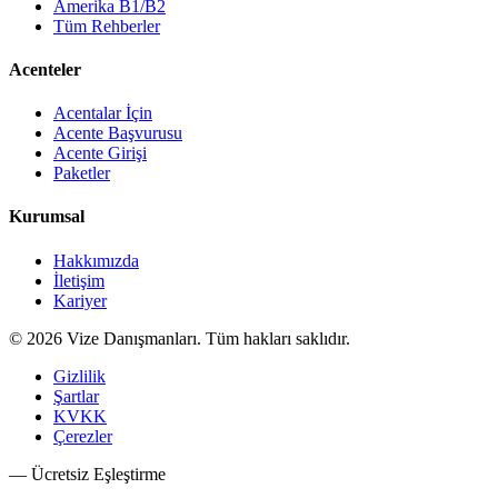
Amerika B1/B2
Tüm Rehberler
Acenteler
Acentalar İçin
Acente Başvurusu
Acente Girişi
Paketler
Kurumsal
Hakkımızda
İletişim
Kariyer
©
2026
Vize Danışmanları. Tüm hakları saklıdır.
Gizlilik
Şartlar
KVKK
Çerezler
— Ücretsiz Eşleştirme