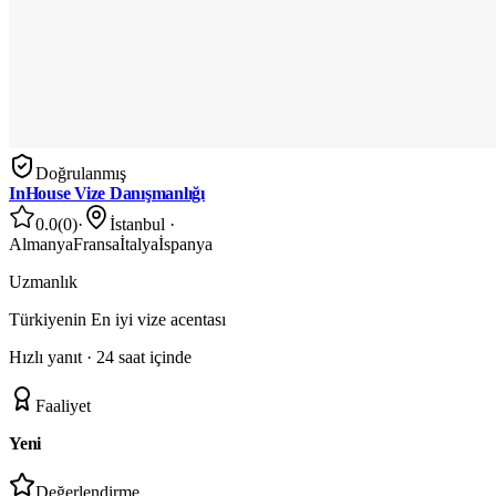
Doğrulanmış
InHouse Vize Danışmanlığı
0.0
(
0
)
·
İstanbul
·
Almanya
Fransa
İtalya
İspanya
Uzmanlık
Türkiyenin En iyi vize acentası
Hızlı yanıt ·
24 saat içinde
Faaliyet
Yeni
Değerlendirme