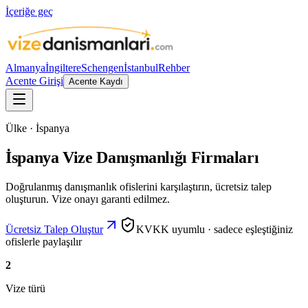
İçeriğe geç
Almanya
İngiltere
Schengen
İstanbul
Rehber
Acente Girişi
Acente Kaydı
Ülke · İspanya
İspanya Vize Danışmanlığı Firmaları
Doğrulanmış danışmanlık ofislerini karşılaştırın, ücretsiz talep
oluşturun. Vize onayı garanti edilmez.
Ücretsiz Talep Oluştur
KVKK uyumlu · sadece eşleştiğiniz
ofislerle paylaşılır
2
Vize türü