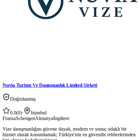
Nuvia Turizm Ve Danışmanlık Limited Şirketi
Doğrulanmış
0.0
(
0
)
·
İstanbul
Fransa
Schengen
Almanya
İngiltere
Vize danışmanlığını güvene dayalı, modern ve sonuç odaklı bir
hizmet olarak konumlamak; Türkiye'nin en güvenilir rehberlerinden