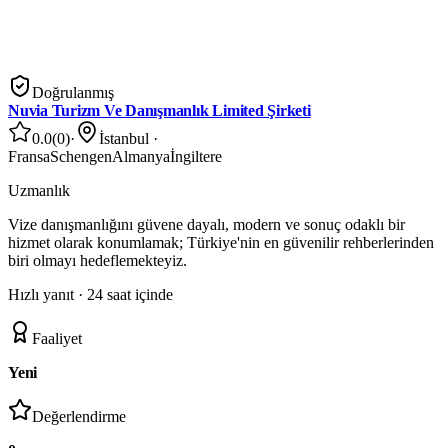
Doğrulanmış
Nuvia Turizm Ve Danışmanlık Limited Şirketi
0.0
(
0
)
·
İstanbul
·
Fransa
Schengen
Almanya
İngiltere
Uzmanlık
Vize danışmanlığını güvene dayalı, modern ve sonuç odaklı bir
hizmet olarak konumlamak; Türkiye'nin en güvenilir rehberlerinden
biri olmayı hedeflemekteyiz.
Hızlı yanıt ·
24 saat içinde
Faaliyet
Yeni
Değerlendirme