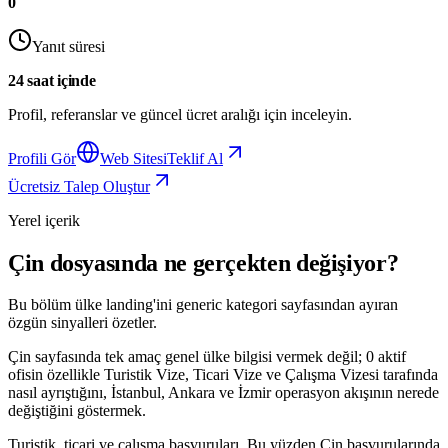
0
Yanıt süresi
24 saat içinde
Profil, referanslar ve güncel ücret aralığı için inceleyin.
Profili Gör
Web Sitesi
Teklif Al
Ücretsiz Talep Oluştur
Yerel içerik
Çin dosyasında ne gerçekten değişiyor?
Bu bölüm ülke landing'ini generic kategori sayfasından ayıran
özgün sinyalleri özetler.
Çin sayfasında tek amaç genel ülke bilgisi vermek değil; 0 aktif
ofisin özellikle Turistik Vize, Ticari Vize ve Çalışma Vizesi tarafında
nasıl ayrıştığını, İstanbul, Ankara ve İzmir operasyon akışının nerede
değiştiğini göstermek.
Turistik, ticari ve çalışma başvuruları. Bu yüzden Çin başvurularında