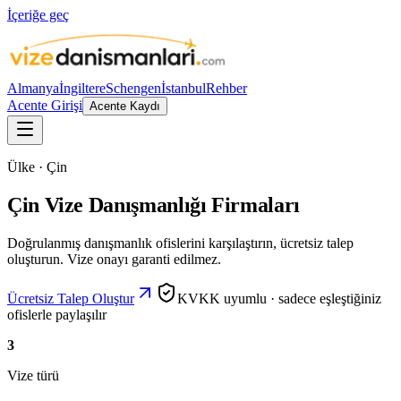
İçeriğe geç
Almanya
İngiltere
Schengen
İstanbul
Rehber
Acente Girişi
Acente Kaydı
Ülke · Çin
Çin Vize Danışmanlığı Firmaları
Doğrulanmış danışmanlık ofislerini karşılaştırın, ücretsiz talep
oluşturun. Vize onayı garanti edilmez.
Ücretsiz Talep Oluştur
KVKK uyumlu · sadece eşleştiğiniz
ofislerle paylaşılır
3
Vize türü