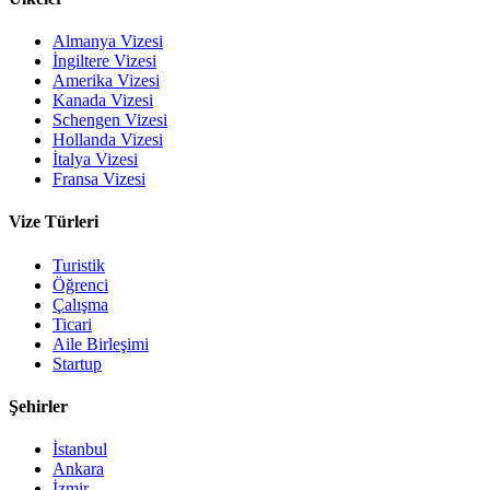
Almanya Vizesi
İngiltere Vizesi
Amerika Vizesi
Kanada Vizesi
Schengen Vizesi
Hollanda Vizesi
İtalya Vizesi
Fransa Vizesi
Vize Türleri
Turistik
Öğrenci
Çalışma
Ticari
Aile Birleşimi
Startup
Şehirler
İstanbul
Ankara
İzmir