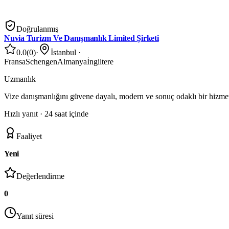
Doğrulanmış
Nuvia Turizm Ve Danışmanlık Limited Şirketi
0.0
(
0
)
·
İstanbul
·
Fransa
Schengen
Almanya
İngiltere
Uzmanlık
Vize danışmanlığını güvene dayalı, modern ve sonuç odaklı bir hizme
Hızlı yanıt ·
24 saat içinde
Faaliyet
Yeni
Değerlendirme
0
Yanıt süresi