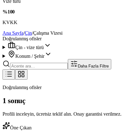
Vize türü
%100
KVKK
Ana Sayfa
/
Çin
/
Çalışma Vizesi
Doğrulanmış ofisler
Çin - vize türü
Konum / Şehir
Daha Fazla Filtre
Doğrulanmış ofisler
1 sonuç
Profili inceleyin, ücretsiz teklif alın. Onay garantisi verilmez.
Öne Çıkan