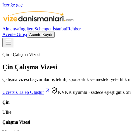
İçeriğe geç
Almanya
İngiltere
Schengen
İstanbul
Rehber
Acente Girişi
Acente Kaydı
Çin · Çalışma Vizesi
Çin Çalışma Vizesi
Çalışma vizesi başvuruları iş teklifi, sponsorluk ve mesleki yeterlilik ü
Ücretsiz Talep Oluştur
KVKK uyumlu · sadece eşleştiğiniz ofisl
Çin
Ülke
Çalışma Vizesi