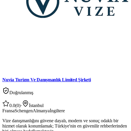
Nuvia Turizm Ve Danışmanlık Limited Şirketi
Doğrulanmış
0.0
(
0
)
·
İstanbul
Fransa
Schengen
Almanya
İngiltere
Vize danışmanlığını güvene dayalı, modern ve sonuç odaklı bir
hizmet olarak konumlamak; Türkiye'nin en güvenilir rehberlerinden