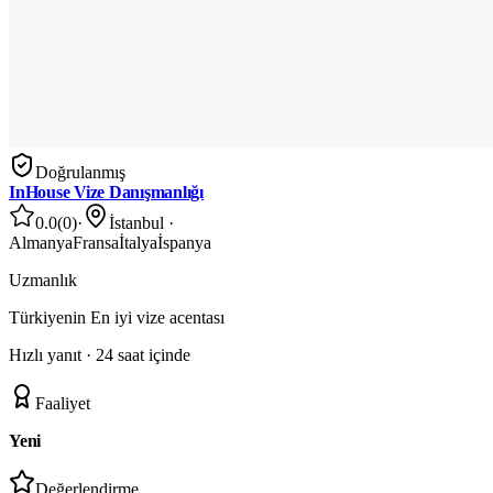
Doğrulanmış
InHouse Vize Danışmanlığı
0.0
(
0
)
·
İstanbul
·
Almanya
Fransa
İtalya
İspanya
Uzmanlık
Türkiyenin En iyi vize acentası
Hızlı yanıt ·
24 saat içinde
Faaliyet
Yeni
Değerlendirme