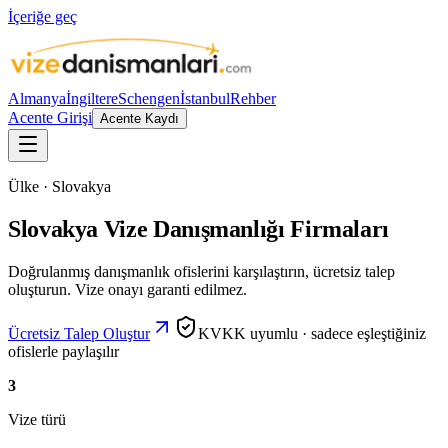
İçeriğe geç
Almanya
İngiltere
Schengen
İstanbul
Rehber
Acente Girişi
Acente Kaydı
Ülke · Slovakya
Slovakya Vize Danışmanlığı Firmaları
Doğrulanmış danışmanlık ofislerini karşılaştırın, ücretsiz talep
oluşturun. Vize onayı garanti edilmez.
Ücretsiz Talep Oluştur
KVKK uyumlu · sadece eşleştiğiniz
ofislerle paylaşılır
3
Vize türü