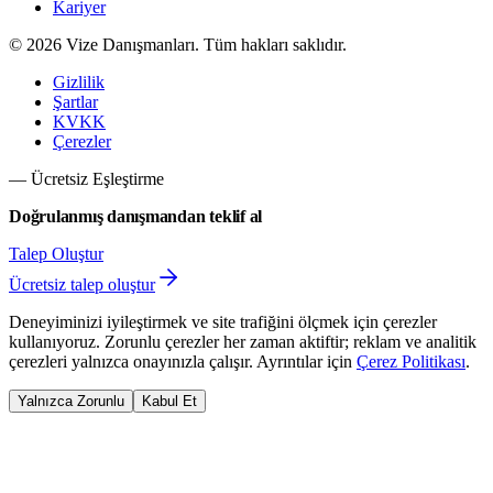
Kariyer
©
2026
Vize Danışmanları. Tüm hakları saklıdır.
Gizlilik
Şartlar
KVKK
Çerezler
— Ücretsiz Eşleştirme
Doğrulanmış danışmandan teklif al
Talep Oluştur
Ücretsiz talep oluştur
Deneyiminizi iyileştirmek ve site trafiğini ölçmek için çerezler
kullanıyoruz. Zorunlu çerezler her zaman aktiftir; reklam ve analitik
çerezleri yalnızca onayınızla çalışır. Ayrıntılar için
Çerez Politikası
.
Yalnızca Zorunlu
Kabul Et