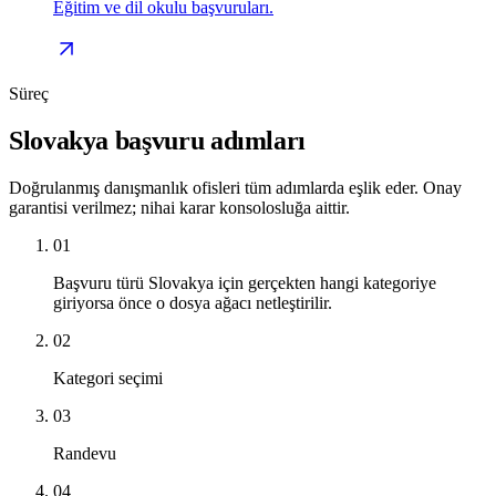
Eğitim ve dil okulu başvuruları.
Süreç
Slovakya başvuru adımları
Doğrulanmış danışmanlık ofisleri tüm adımlarda eşlik eder. Onay
garantisi verilmez; nihai karar konsolosluğa aittir.
01
Başvuru türü Slovakya için gerçekten hangi kategoriye
giriyorsa önce o dosya ağacı netleştirilir.
02
Kategori seçimi
03
Randevu
04