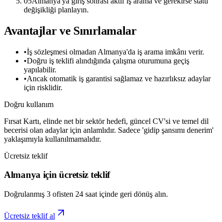
05
Almanya'ya giriş sonrası aktif iş arama ve gerekirse statü
değişikliği planlayın.
Avantajlar ve Sınırlamalar
•
İş sözleşmesi olmadan Almanya'da iş arama imkânı verir.
•
Doğru iş teklifi alındığında çalışma oturumuna geçiş
yapılabilir.
•
Ancak otomatik iş garantisi sağlamaz ve hazırlıksız adaylar
için risklidir.
Doğru kullanım
Fırsat Kartı, elinde net bir sektör hedefi, güncel CV'si ve temel dil
becerisi olan adaylar için anlamlıdır. Sadece 'gidip şansımı denerim'
yaklaşımıyla kullanılmamalıdır.
Ücretsiz teklif
Almanya için ücretsiz teklif
Doğrulanmış 3 ofisten 24 saat içinde geri dönüş alın.
Ücretsiz teklif al