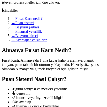
isteyen profesyoneller için öne çıkıyor.
İçindekiler
→
Fırsat Kartı nedir?
→
Puan sistemi
→
Başvuru şartları
→
Finansal yeterlilik
→
Başvuru süreci
→
Avantajlar ve sınırlar
Almanya Fırsat Kartı Nedir?
Fırsat Kartı, Almanya'da 1 yıla kadar kalıp iş aramaya olanak
tanıyan, puan tabanlı bir oturum yaklaşımıdır. Hazır iş sözleşmesi
olmadan Almanya'ya gitmek isteyenler için geliştirilmiştir.
Puan Sistemi Nasıl Çalışır?
•
Eğitim seviyesi ve mesleki yeterlilik
•
İş deneyimi
•
Almanca veya İngilizce dil bilgisi
•
Yaş avantajı
•
Almanya ile önceki bağlantılar