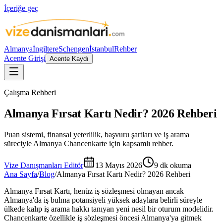
İçeriğe geç
Almanya
İngiltere
Schengen
İstanbul
Rehber
Acente Girişi
Acente Kaydı
Çalışma Rehberi
Almanya Fırsat Kartı Nedir? 2026 Rehberi
Puan sistemi, finansal yeterlilik, başvuru şartları ve iş arama
süreciyle Almanya Chancenkarte için kapsamlı rehber.
Vize Danışmanları Editör
13 Mayıs 2026
9
dk okuma
Ana Sayfa
/
Blog
/
Almanya Fırsat Kartı Nedir? 2026 Rehberi
Almanya Fırsat Kartı, henüz iş sözleşmesi olmayan ancak
Almanya'da iş bulma potansiyeli yüksek adaylara belirli süreyle
ülkede kalıp iş arama hakkı tanıyan yeni nesil bir oturum modelidir.
Chancenkarte özellikle iş sözleşmesi öncesi Almanya'ya gitmek