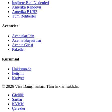
İngiltere Red Nedenleri
Amerika Randevu
Amerika B1/B2
Tüm Rehberler
Acenteler
Acentalar İçin
Acente Başvurusu
Acente Girişi
Paketler
Kurumsal
Hakkımızda
İletişim
Kariyer
©
2026
Vize Danışmanları. Tüm hakları saklıdır.
Gizlilik
Şartlar
KVKK
Çerezler