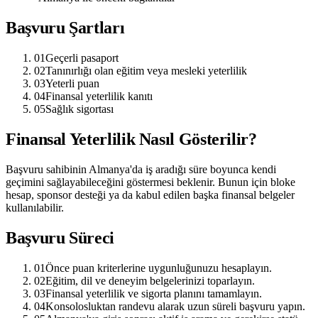
Başvuru Şartları
01
Geçerli pasaport
02
Tanınırlığı olan eğitim veya mesleki yeterlilik
03
Yeterli puan
04
Finansal yeterlilik kanıtı
05
Sağlık sigortası
Finansal Yeterlilik Nasıl Gösterilir?
Başvuru sahibinin Almanya'da iş aradığı süre boyunca kendi
geçimini sağlayabileceğini göstermesi beklenir. Bunun için bloke
hesap, sponsor desteği ya da kabul edilen başka finansal belgeler
kullanılabilir.
Başvuru Süreci
01
Önce puan kriterlerine uygunluğunuzu hesaplayın.
02
Eğitim, dil ve deneyim belgelerinizi toparlayın.
03
Finansal yeterlilik ve sigorta planını tamamlayın.
04
Konsolosluktan randevu alarak uzun süreli başvuru yapın.