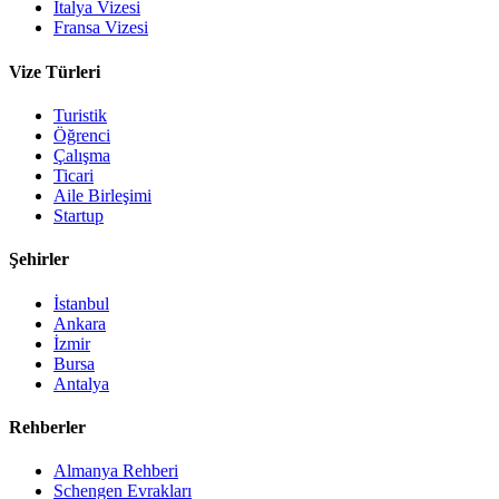
İtalya Vizesi
Fransa Vizesi
Vize Türleri
Turistik
Öğrenci
Çalışma
Ticari
Aile Birleşimi
Startup
Şehirler
İstanbul
Ankara
İzmir
Bursa
Antalya
Rehberler
Almanya Rehberi
Schengen Evrakları