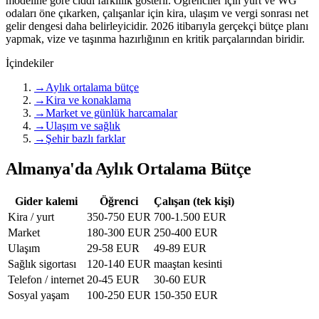
modeline göre ciddi farklılık gösterir. Öğrenciler için yurt ve WG
odaları öne çıkarken, çalışanlar için kira, ulaşım ve vergi sonrası net
gelir dengesi daha belirleyicidir. 2026 itibarıyla gerçekçi bütçe planı
yapmak, vize ve taşınma hazırlığının en kritik parçalarından biridir.
İçindekiler
→
Aylık ortalama bütçe
→
Kira ve konaklama
→
Market ve günlük harcamalar
→
Ulaşım ve sağlık
→
Şehir bazlı farklar
Almanya'da Aylık Ortalama Bütçe
Gider kalemi
Öğrenci
Çalışan (tek kişi)
Kira / yurt
350-750 EUR
700-1.500 EUR
Market
180-300 EUR
250-400 EUR
Ulaşım
29-58 EUR
49-89 EUR
Sağlık sigortası
120-140 EUR
maaştan kesinti
Telefon / internet
20-45 EUR
30-60 EUR
Sosyal yaşam
100-250 EUR
150-350 EUR