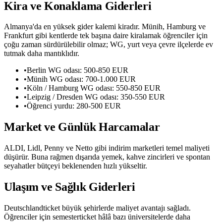
Kira ve Konaklama Giderleri
Almanya'da en yüksek gider kalemi kiradır. Münih, Hamburg ve
Frankfurt gibi kentlerde tek başına daire kiralamak öğrenciler için
çoğu zaman sürdürülebilir olmaz; WG, yurt veya çevre ilçelerde ev
tutmak daha mantıklıdır.
•
Berlin WG odası: 500-850 EUR
•
Münih WG odası: 700-1.000 EUR
•
Köln / Hamburg WG odası: 550-850 EUR
•
Leipzig / Dresden WG odası: 350-550 EUR
•
Öğrenci yurdu: 280-500 EUR
Market ve Günlük Harcamalar
ALDI, Lidl, Penny ve Netto gibi indirim marketleri temel maliyeti
düşürür. Buna rağmen dışarıda yemek, kahve zincirleri ve spontan
seyahatler bütçeyi beklenenden hızlı yükseltir.
Ulaşım ve Sağlık Giderleri
Deutschlandticket büyük şehirlerde maliyet avantajı sağladı.
Öğrenciler için semesterticket hâlâ bazı üniversitelerde daha