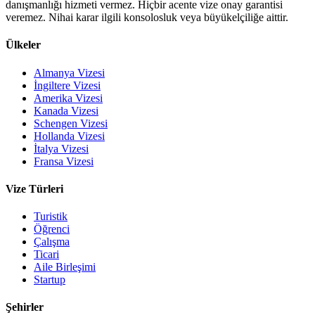
danışmanlığı hizmeti vermez. Hiçbir acente vize onay garantisi
veremez. Nihai karar ilgili konsolosluk veya büyükelçiliğe aittir.
Ülkeler
Almanya Vizesi
İngiltere Vizesi
Amerika Vizesi
Kanada Vizesi
Schengen Vizesi
Hollanda Vizesi
İtalya Vizesi
Fransa Vizesi
Vize Türleri
Turistik
Öğrenci
Çalışma
Ticari
Aile Birleşimi
Startup
Şehirler