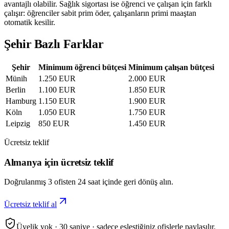
avantajlı olabilir. Sağlık sigortası ise öğrenci ve çalışan için farklı
çalışır: öğrenciler sabit prim öder, çalışanların primi maaştan
otomatik kesilir.
Şehir Bazlı Farklar
Şehir
Minimum öğrenci bütçesi
Minimum çalışan bütçesi
Münih
1.250 EUR
2.000 EUR
Berlin
1.100 EUR
1.850 EUR
Hamburg
1.150 EUR
1.900 EUR
Köln
1.050 EUR
1.750 EUR
Leipzig
850 EUR
1.450 EUR
Ücretsiz teklif
Almanya için ücretsiz teklif
Doğrulanmış 3 ofisten 24 saat içinde geri dönüş alın.
Ücretsiz teklif al
Üyelik yok · 30 saniye · sadece eşleştiğiniz ofislerle paylaşılır.