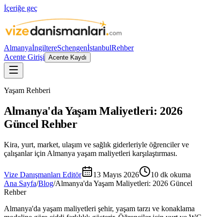
İçeriğe geç
Almanya
İngiltere
Schengen
İstanbul
Rehber
Acente Girişi
Acente Kaydı
Yaşam Rehberi
Almanya'da Yaşam Maliyetleri: 2026
Güncel Rehber
Kira, yurt, market, ulaşım ve sağlık giderleriyle öğrenciler ve
çalışanlar için Almanya yaşam maliyetleri karşılaştırması.
Vize Danışmanları Editör
13 Mayıs 2026
10
dk okuma
Ana Sayfa
/
Blog
/
Almanya'da Yaşam Maliyetleri: 2026 Güncel
Rehber
Almanya'da yaşam maliyetleri şehir, yaşam tarzı ve konaklama