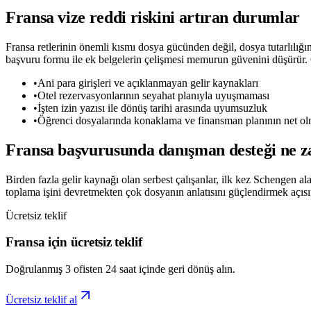
Fransa vize reddi riskini artıran durumlar
Fransa retlerinin önemli kısmı dosya gücünden değil, dosya tutarlılı
başvuru formu ile ek belgelerin çelişmesi memurun güvenini düşürür. 
•
Ani para girişleri ve açıklanmayan gelir kaynakları
•
Otel rezervasyonlarının seyahat planıyla uyuşmaması
•
İşten izin yazısı ile dönüş tarihi arasında uyumsuzluk
•
Öğrenci dosyalarında konaklama ve finansman planının net o
Fransa başvurusunda danışman desteği ne z
Birden fazla gelir kaynağı olan serbest çalışanlar, ilk kez Schengen al
toplama işini devretmekten çok dosyanın anlatısını güçlendirmek açısınd
Ücretsiz teklif
Fransa için ücretsiz teklif
Doğrulanmış 3 ofisten 24 saat içinde geri dönüş alın.
Ücretsiz teklif al