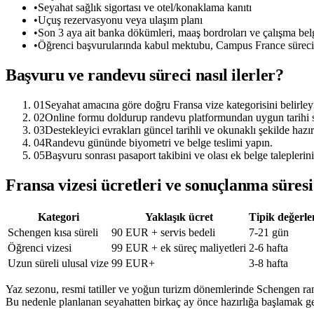
•
Seyahat sağlık sigortası ve otel/konaklama kanıtı
•
Uçuş rezervasyonu veya ulaşım planı
•
Son 3 aya ait banka dökümleri, maaş bordroları ve çalışma bel
•
Öğrenci başvurularında kabul mektubu, Campus France süreci v
Başvuru ve randevu süreci nasıl ilerler?
01
Seyahat amacına göre doğru Fransa vize kategorisini belirley
02
Online formu doldurup randevu platformundan uygun tarihi s
03
Destekleyici evrakları güncel tarihli ve okunaklı şekilde hazır
04
Randevu gününde biyometri ve belge teslimi yapın.
05
Başvuru sonrası pasaport takibini ve olası ek belge taleplerini
Fransa vizesi ücretleri ve sonuçlanma süresi
Kategori
Yaklaşık ücret
Tipik değerle
Schengen kısa süreli
90 EUR + servis bedeli
7-21 gün
Öğrenci vizesi
99 EUR + ek süreç maliyetleri
2-6 hafta
Uzun süreli ulusal vize
99 EUR+
3-8 hafta
Yaz sezonu, resmi tatiller ve yoğun turizm dönemlerinde Schengen ran
Bu nedenle planlanan seyahatten birkaç ay önce hazırlığa başlamak ge