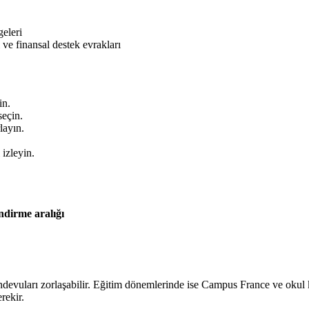
geleri
e finansal destek evrakları
in.
eçin.
layın.
 izleyin.
ndirme aralığı
devuları zorlaşabilir. Eğitim dönemlerinde ise Campus France ve okul k
rekir.