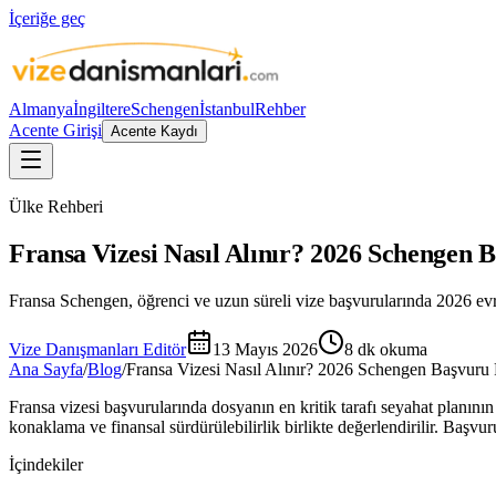
İçeriğe geç
Almanya
İngiltere
Schengen
İstanbul
Rehber
Acente Girişi
Acente Kaydı
Ülke Rehberi
Fransa Vizesi Nasıl Alınır? 2026 Schengen 
Fransa Schengen, öğrenci ve uzun süreli vize başvurularında 2026 evrak 
Vize Danışmanları Editör
13 Mayıs 2026
8
dk okuma
Ana Sayfa
/
Blog
/
Fransa Vizesi Nasıl Alınır? 2026 Schengen Başvuru
Fransa vizesi başvurularında dosyanın en kritik tarafı seyahat planının 
konaklama ve finansal sürdürülebilirlik birlikte değerlendirilir. Baş
İçindekiler