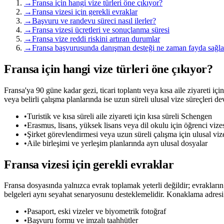
→
Fransa için hangi vize türleri öne çıkıyor?
→
Fransa vizesi için gerekli evraklar
→
Başvuru ve randevu süreci nasıl ilerler?
→
Fransa vizesi ücretleri ve sonuçlanma süresi
→
Fransa vize reddi riskini artıran durumlar
→
Fransa başvurusunda danışman desteği ne zaman fayda sağla
Fransa için hangi vize türleri öne çıkıyor?
Fransa'ya 90 güne kadar gezi, ticari toplantı veya kısa aile ziyareti iç
veya belirli çalışma planlarında ise uzun süreli ulusal vize süreçleri d
•
Turistik ve kısa süreli aile ziyareti için kısa süreli Schengen
•
Erasmus, lisans, yüksek lisans veya dil okulu için öğrenci vize
•
Şirket görevlendirmesi veya uzun süreli çalışma için ulusal viz
•
Aile birleşimi ve yerleşim planlarında ayrı ulusal dosyalar
Fransa vizesi için gerekli evraklar
Fransa dosyasında yalnızca evrak toplamak yeterli değildir; evrakların 
belgeleri aynı seyahat senaryosunu desteklemelidir. Konaklama adresi
•
Pasaport, eski vizeler ve biyometrik fotoğraf
•
Başvuru formu ve imzalı taahhütler