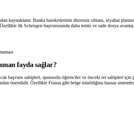
ğından kaynaklanır. Banka hareketlerinin düzensiz olması, seyahat planı
Özellikle ilk Schengen başvurusunda daha temiz ve sade dosya avantaj 
lmaması
aman fayda sağlar?
acak başvuru sahipleri, sponsorlu öğrenciler ve önceki ret sahipleri içi
an önemlidir. Özellikle Fransa gibi belge tutarlılığına hassas sistemlerd