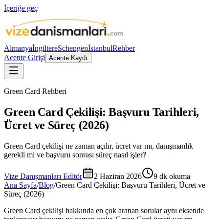
İçeriğe geç
Almanya
İngiltere
Schengen
İstanbul
Rehber
Acente Girişi
Acente Kaydı
Green Card Rehberi
Green Card Çekilişi: Başvuru Tarihleri,
Ücret ve Süreç (2026)
Green Card çekilişi ne zaman açılır, ücret var mı, danışmanlık
gerekli mi ve başvuru sonrası süreç nasıl işler?
Vize Danışmanları Editör
2 Haziran 2026
9
dk okuma
Ana Sayfa
/
Blog
/
Green Card Çekilişi: Başvuru Tarihleri, Ücret ve
Süreç (2026)
Green Card çekilişi hakkında en çok aranan sorular aynı eksende