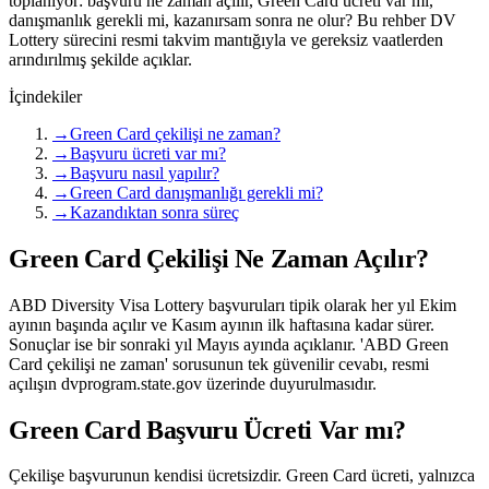
toplanıyor: başvuru ne zaman açılır, Green Card ücreti var mı,
danışmanlık gerekli mi, kazanırsam sonra ne olur? Bu rehber DV
Lottery sürecini resmi takvim mantığıyla ve gereksiz vaatlerden
arındırılmış şekilde açıklar.
İçindekiler
→
Green Card çekilişi ne zaman?
→
Başvuru ücreti var mı?
→
Başvuru nasıl yapılır?
→
Green Card danışmanlığı gerekli mi?
→
Kazandıktan sonra süreç
Green Card Çekilişi Ne Zaman Açılır?
ABD Diversity Visa Lottery başvuruları tipik olarak her yıl Ekim
ayının başında açılır ve Kasım ayının ilk haftasına kadar sürer.
Sonuçlar ise bir sonraki yıl Mayıs ayında açıklanır. 'ABD Green
Card çekilişi ne zaman' sorusunun tek güvenilir cevabı, resmi
açılışın dvprogram.state.gov üzerinde duyurulmasıdır.
Green Card Başvuru Ücreti Var mı?
Çekilişe başvurunun kendisi ücretsizdir. Green Card ücreti, yalnızca