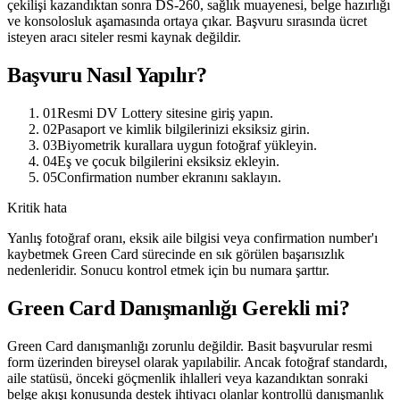
çekilişi kazandıktan sonra DS-260, sağlık muayenesi, belge hazırlığı
ve konsolosluk aşamasında ortaya çıkar. Başvuru sırasında ücret
isteyen aracı siteler resmi kaynak değildir.
Başvuru Nasıl Yapılır?
01
Resmi DV Lottery sitesine giriş yapın.
02
Pasaport ve kimlik bilgilerinizi eksiksiz girin.
03
Biyometrik kurallara uygun fotoğraf yükleyin.
04
Eş ve çocuk bilgilerini eksiksiz ekleyin.
05
Confirmation number ekranını saklayın.
Kritik hata
Yanlış fotoğraf oranı, eksik aile bilgisi veya confirmation number'ı
kaybetmek Green Card sürecinde en sık görülen başarısızlık
nedenleridir. Sonucu kontrol etmek için bu numara şarttır.
Green Card Danışmanlığı Gerekli mi?
Green Card danışmanlığı zorunlu değildir. Basit başvurular resmi
form üzerinden bireysel olarak yapılabilir. Ancak fotoğraf standardı,
aile statüsü, önceki göçmenlik ihlalleri veya kazandıktan sonraki
belge akışı konusunda destek ihtiyacı olanlar kontrollü danışmanlık