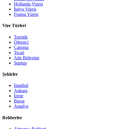
Hollanda Vizesi
İtalya Vizesi
Fransa Vizesi
Vize Türleri
Turistik
Öğrenci
Çalışma
Ticari
Aile Birleşimi
Startup
Şehirler
İstanbul
Ankara
İzmir
Bursa
Antalya
Rehberler
Almanya Rehberi