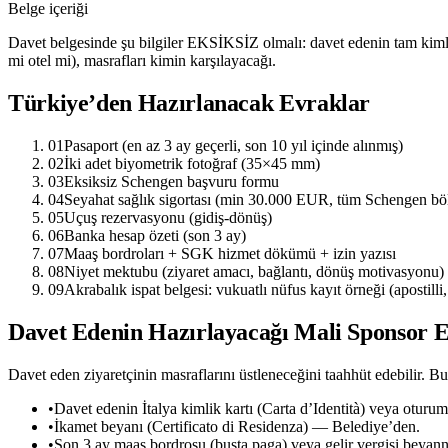
Belge içeriği
Davet belgesinde şu bilgiler EKSİKSİZ olmalı: davet edenin tam kimlik bi
mi otel mi), masrafları kimin karşılayacağı.
Türkiye’den Hazırlanacak Evraklar
01
Pasaport (en az 3 ay geçerli, son 10 yıl içinde alınmış)
02
İki adet biyometrik fotoğraf (35×45 mm)
03
Eksiksiz Schengen başvuru formu
04
Seyahat sağlık sigortası (min 30.000 EUR, tüm Schengen böl
05
Uçuş rezervasyonu (gidiş-dönüş)
06
Banka hesap özeti (son 3 ay)
07
Maaş bordroları + SGK hizmet dökümü + izin yazısı
08
Niyet mektubu (ziyaret amacı, bağlantı, dönüş motivasyonu)
09
Akrabalık ispat belgesi: vukuatlı nüfus kayıt örneği (apostilli
Davet Edenin Hazırlayacağı Mali Sponsor 
Davet eden ziyaretçinin masraflarını üstleneceğini taahhüt edebilir. 
•
Davet edenin İtalya kimlik kartı (Carta d’Identità) veya oturu
•
İkamet beyanı (Certificato di Residenza) — Belediye’den.
•
Son 3 ay maaş bordrosu (busta paga) veya gelir vergisi beyan