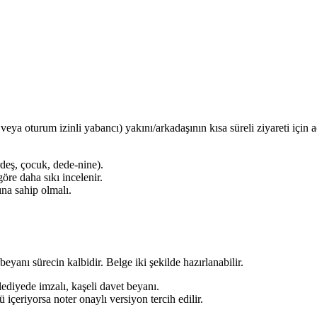
 veya oturum izinli yabancı) yakını/arkadaşının kısa süreli ziyareti için
rdeş, çocuk, dede-nine).
öre daha sıkı incelenir.
ına sahip olmalı.
eyanı sürecin kalbidir. Belge iki şekilde hazırlanabilir.
ediyede imzalı, kaşeli davet beyanı.
 içeriyorsa noter onaylı versiyon tercih edilir.