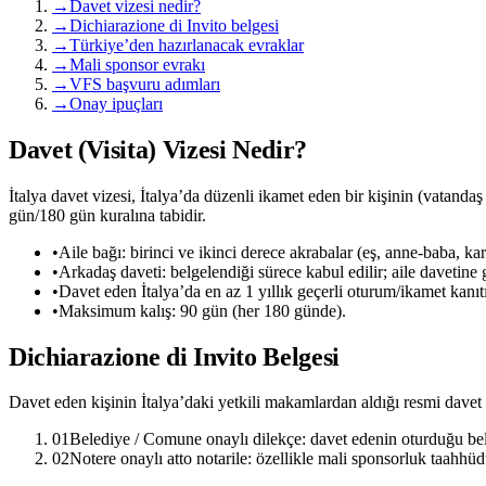
→
Davet vizesi nedir?
→
Dichiarazione di Invito belgesi
→
Türkiye’den hazırlanacak evraklar
→
Mali sponsor evrakı
→
VFS başvuru adımları
→
Onay ipuçları
Davet (Visita) Vizesi Nedir?
İtalya davet vizesi, İtalya’da düzenli ikamet eden bir kişinin (vatandaş
gün/180 gün kuralına tabidir.
•
Aile bağı: birinci ve ikinci derece akrabalar (eş, anne-baba, ka
•
Arkadaş daveti: belgelendiği sürece kabul edilir; aile davetine g
•
Davet eden İtalya’da en az 1 yıllık geçerli oturum/ikamet kanıt
•
Maksimum kalış: 90 gün (her 180 günde).
Dichiarazione di Invito Belgesi
Davet eden kişinin İtalya’daki yetkili makamlardan aldığı resmi davet b
01
Belediye / Comune onaylı dilekçe: davet edenin oturduğu bel
02
Notere onaylı atto notarile: özellikle mali sponsorluk taahhüdü