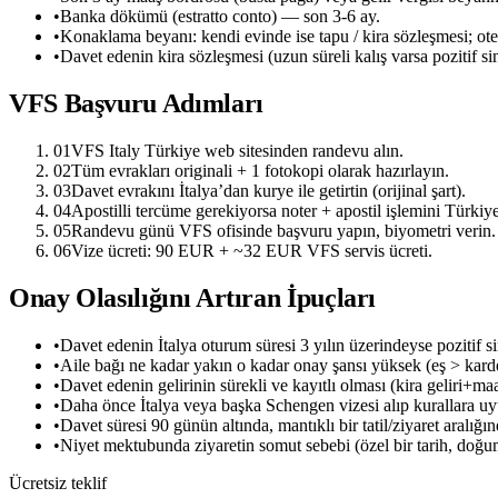
•
Banka dökümü (estratto conto) — son 3-6 ay.
•
Konaklama beyanı: kendi evinde ise tapu / kira sözleşmesi; ote
•
Davet edenin kira sözleşmesi (uzun süreli kalış varsa pozitif si
VFS Başvuru Adımları
01
VFS Italy Türkiye web sitesinden randevu alın.
02
Tüm evrakları originali + 1 fotokopi olarak hazırlayın.
03
Davet evrakını İtalya’dan kurye ile getirtin (orijinal şart).
04
Apostilli tercüme gerekiyorsa noter + apostil işlemini Türki
05
Randevu günü VFS ofisinde başvuru yapın, biyometri verin.
06
Vize ücreti: 90 EUR + ~32 EUR VFS servis ücreti.
Onay Olasılığını Artıran İpuçları
•
Davet edenin İtalya oturum süresi 3 yılın üzerindeyse pozitif si
•
Aile bağı ne kadar yakın o kadar onay şansı yüksek (eş > kard
•
Davet edenin gelirinin sürekli ve kayıtlı olması (kira geliri+m
•
Daha önce İtalya veya başka Schengen vizesi alıp kurallara uy
•
Davet süresi 90 günün altında, mantıklı bir tatil/ziyaret aralığı
•
Niyet mektubunda ziyaretin somut sebebi (özel bir tarih, doğum,
Ücretsiz teklif