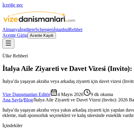
İçeriğe geç
Almanya
İngiltere
Schengen
İstanbul
Rehber
Acente Girişi
Acente Kaydı
Ülke Rehberi
İtalya Aile Ziyareti ve Davet Vizesi (Invito
İtalya’da yaşayan akraba veya arkadaş ziyareti için davet vizesi (Invi
Vize Danışmanları Editör
4 Mayıs 2026
9
dk okuma
Ana Sayfa
/
Blog
/
İtalya Aile Ziyareti ve Davet Vizesi (Invito): 2026 
İtalya’da yaşayan akraba veya yakın arkadaş ziyareti için yapılan davet
ekleme, mali sponsorluk seçenekleri ve kalış süresinde esneklik vardır
İçindekiler