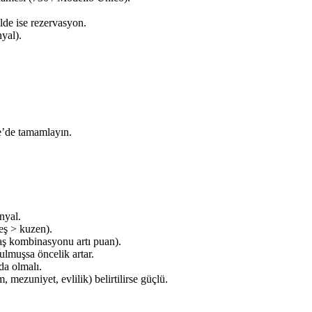
lde ise rezervasyon.
nyal).
ye’de tamamlayın.
nyal.
eş > kuzen).
aaş kombinasyonu artı puan).
ulmuşsa öncelik artar.
nda olmalı.
 mezuniyet, evlilik) belirtilirse güçlü.