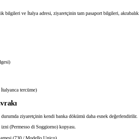
lgileri ve İtalya adresi, ziyaretçinin tam pasaport bilgileri, akrabalık 
gesi)
, İtalyanca tercüme)
Evrakı
Bu durumda ziyaretçinin kendi banka dökümü daha esnek değerlendirilir.
m izni (Permesso di Soggiorno) kopyası.
namesi (730 / Modello Unico).