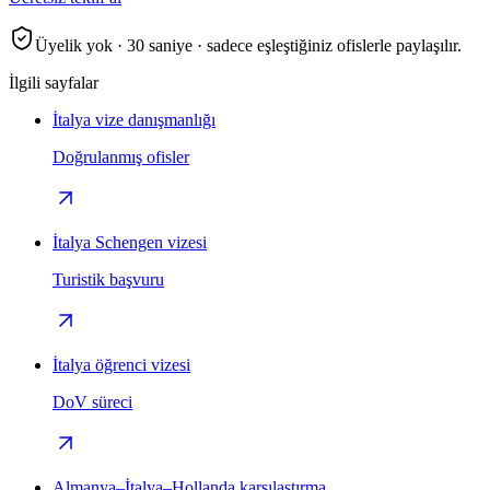
Üyelik yok · 30 saniye · sadece eşleştiğiniz ofislerle paylaşılır.
İlgili sayfalar
İtalya vize danışmanlığı
Doğrulanmış ofisler
İtalya Schengen vizesi
Turistik başvuru
İtalya öğrenci vizesi
DoV süreci
Almanya–İtalya–Hollanda karşılaştırma