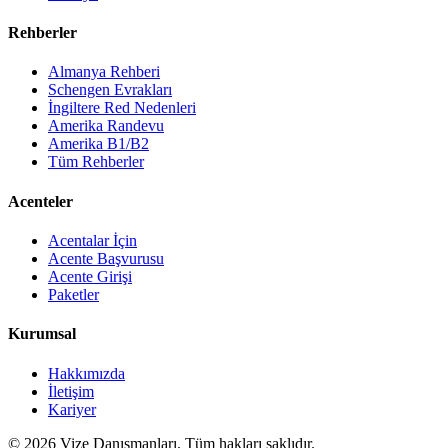
Rehberler
Almanya Rehberi
Schengen Evrakları
İngiltere Red Nedenleri
Amerika Randevu
Amerika B1/B2
Tüm Rehberler
Acenteler
Acentalar İçin
Acente Başvurusu
Acente Girişi
Paketler
Kurumsal
Hakkımızda
İletişim
Kariyer
©
2026
Vize Danışmanları. Tüm hakları saklıdır.