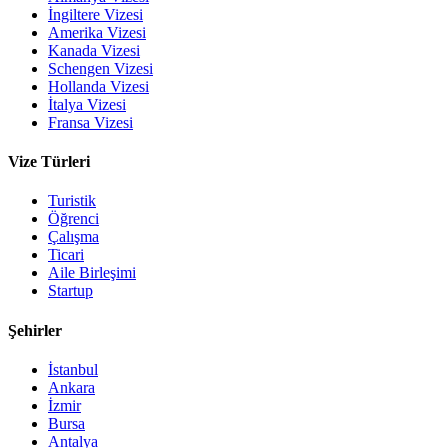
İngiltere Vizesi
Amerika Vizesi
Kanada Vizesi
Schengen Vizesi
Hollanda Vizesi
İtalya Vizesi
Fransa Vizesi
Vize Türleri
Turistik
Öğrenci
Çalışma
Ticari
Aile Birleşimi
Startup
Şehirler
İstanbul
Ankara
İzmir
Bursa
Antalya