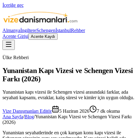
İçeriğe geç
Almanya
İngiltere
Schengen
İstanbul
Rehber
Acente Girişi
Acente Kaydı
Ülke Rehberi
Yunanistan Kapı Vizesi ve Schengen Vizesi
Farkı (2026)
Yunanistan kapı vizesi ile Schengen vizesi arasındaki farklar, ada
seyahati kapsamı, evraklar, kalış süresi ve kimler için uygun olduğu.
Vize Danışmanları Editör
5 Haziran 2026
7
dk okuma
Ana Sayfa
/
Blog
/
Yunanistan Kapı Vizesi ve Schengen Vizesi Farkı
(2026)
Yunanistan seyahatlerinde en çok karışan konu kapı vizesi ile