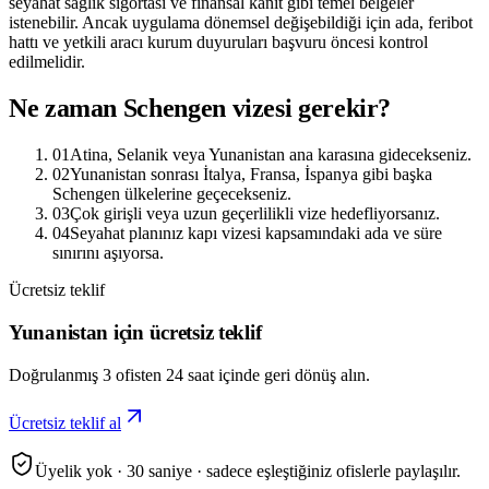
seyahat sağlık sigortası ve finansal kanıt gibi temel belgeler
istenebilir. Ancak uygulama dönemsel değişebildiği için ada, feribot
hattı ve yetkili aracı kurum duyuruları başvuru öncesi kontrol
edilmelidir.
Ne zaman Schengen vizesi gerekir?
01
Atina, Selanik veya Yunanistan ana karasına gidecekseniz.
02
Yunanistan sonrası İtalya, Fransa, İspanya gibi başka
Schengen ülkelerine geçecekseniz.
03
Çok girişli veya uzun geçerlilikli vize hedefliyorsanız.
04
Seyahat planınız kapı vizesi kapsamındaki ada ve süre
sınırını aşıyorsa.
Ücretsiz teklif
Yunanistan için ücretsiz teklif
Doğrulanmış 3 ofisten 24 saat içinde geri dönüş alın.
Ücretsiz teklif al
Üyelik yok · 30 saniye · sadece eşleştiğiniz ofislerle paylaşılır.