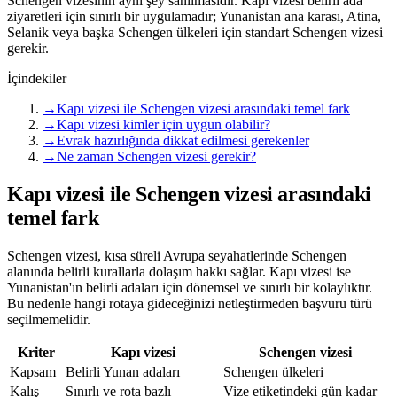
Schengen vizesinin aynı şey sanılmasıdır. Kapı vizesi belirli ada
ziyaretleri için sınırlı bir uygulamadır; Yunanistan ana karası, Atina,
Selanik veya başka Schengen ülkeleri için standart Schengen vizesi
gerekir.
İçindekiler
→
Kapı vizesi ile Schengen vizesi arasındaki temel fark
→
Kapı vizesi kimler için uygun olabilir?
→
Evrak hazırlığında dikkat edilmesi gerekenler
→
Ne zaman Schengen vizesi gerekir?
Kapı vizesi ile Schengen vizesi arasındaki
temel fark
Schengen vizesi, kısa süreli Avrupa seyahatlerinde Schengen
alanında belirli kurallarla dolaşım hakkı sağlar. Kapı vizesi ise
Yunanistan'ın belirli adaları için dönemsel ve sınırlı bir kolaylıktır.
Bu nedenle hangi rotaya gideceğinizi netleştirmeden başvuru türü
seçilmemelidir.
Kriter
Kapı vizesi
Schengen vizesi
Kapsam
Belirli Yunan adaları
Schengen ülkeleri
Kalış
Sınırlı ve rota bazlı
Vize etiketindeki gün kadar