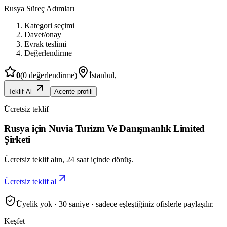
Rusya
Süreç Adımları
Kategori seçimi
Davet/onay
Evrak teslimi
Değerlendirme
0
(
0
değerlendirme)
İstanbul
,
Teklif Al
Acente profili
Ücretsiz teklif
Rusya için Nuvia Turizm Ve Danışmanlık Limited
Şirketi
Ücretsiz teklif alın, 24 saat içinde dönüş.
Ücretsiz teklif al
Üyelik yok · 30 saniye · sadece eşleştiğiniz ofislerle paylaşılır.
Keşfet