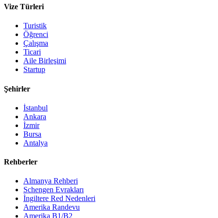
Vize Türleri
Turistik
Öğrenci
Çalışma
Ticari
Aile Birleşimi
Startup
Şehirler
İstanbul
Ankara
İzmir
Bursa
Antalya
Rehberler
Almanya Rehberi
Schengen Evrakları
İngiltere Red Nedenleri
Amerika Randevu
Amerika B1/B2