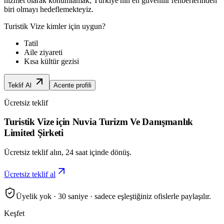
hizmet olarak konumlamak; Türkiye'nin en güvenilir rehberlerinden
biri olmayı hedeflemekteyiz.
Turistik Vize
kimler için uygun?
Tatil
Aile ziyareti
Kısa kültür gezisi
Teklif Al
Acente profili
Ücretsiz teklif
Turistik Vize için Nuvia Turizm Ve Danışmanlık
Limited Şirketi
Ücretsiz teklif alın, 24 saat içinde dönüş.
Ücretsiz teklif al
Üyelik yok · 30 saniye · sadece eşleştiğiniz ofislerle paylaşılır.
Keşfet