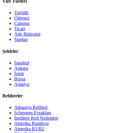
Vize Türleri
Turistik
Öğrenci
Çalışma
Ticari
Aile Birleşimi
Startup
Şehirler
İstanbul
Ankara
İzmir
Bursa
Antalya
Rehberler
Almanya Rehberi
Schengen Evrakları
İngiltere Red Nedenleri
Amerika Randevu
Amerika B1/B2