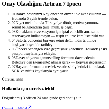
Onay Olasılığını Artıran 7 İpucu
01
Banka hesabınızı 6 ay önceden düzenli ve aktif kullanın —
Hollanda 6 aylık trende bakar.
02
Niyet mektubunda Türkiye’ye dönüş motivasyonunuzu
somut belgelendirin (aile, mülk, iş bağı).
03
Konaklama rezervasyonu için iptal edilebilir ama sahte
rezervasyon kullanmayın — tespit edilirse kara liste riski var.
04
Sigorta poliçesini başvuru günü değil, gidiş tarihinde
başlayacak şekilde tarihleyin.
05
Önceki Schengen vize geçmişinizi (özellikle Hollanda) eski
pasaport sayfalarıyla ekleyin.
06
Davet ediyorsa garantstelling formunu davet edenin
Belediye’den (gemeente) alması gerek — kopyası geçersizdir.
07
Başvuru formunda meslek ve adres bilgilerinizi tam olarak
SGK ve nüfus kayıtlarıyla aynı yazın.
Ücretsiz teklif
Hollanda için ücretsiz teklif
Doğrulanmış 3 ofisten 24 saat içinde geri dönüş alın.
Ücretsiz teklif al