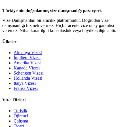
Türkiye'nin doğrulanmış vize danışmanlığı pazaryeri.
Vize Danışmanları bir aracılık platformudur. Doğrudan vize
danışmanlığı hizmeti vermez. Hiçbir acente vize onay garantisi
veremez. Nihai karar ilgili konsolosluk veya büyükelçiliğe aittir.
Ülkeler
Almanya Vizesi
İngiltere Vizesi
Amerika Vizesi
Kanada Vizesi
Schengen Vizesi
Hollanda Vizesi
İtalya Vizesi
Fransa Vizesi
Vize Türleri
Turistik
Öğrenci
Çalışma
Ticari