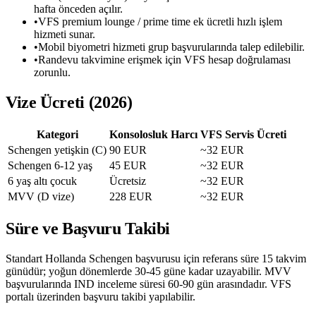
hafta önceden açılır.
•
VFS premium lounge / prime time ek ücretli hızlı işlem
hizmeti sunar.
•
Mobil biyometri hizmeti grup başvurularında talep edilebilir.
•
Randevu takvimine erişmek için VFS hesap doğrulaması
zorunlu.
Vize Ücreti (2026)
Kategori
Konsolosluk Harcı
VFS Servis Ücreti
Schengen yetişkin (C)
90 EUR
~32 EUR
Schengen 6-12 yaş
45 EUR
~32 EUR
6 yaş altı çocuk
Ücretsiz
~32 EUR
MVV (D vize)
228 EUR
~32 EUR
Süre ve Başvuru Takibi
Standart Hollanda Schengen başvurusu için referans süre 15 takvim
günüdür; yoğun dönemlerde 30-45 güne kadar uzayabilir. MVV
başvurularında IND inceleme süresi 60-90 gün arasındadır. VFS
portalı üzerinden başvuru takibi yapılabilir.