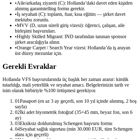
•
Aile/arkadaş ziyareti (C): Hollanda’daki davet eden kişiden
alınmış garantstelling formu gerekir.
•
İş seyahati (C): toplantı, fuar, kısa eğitim — şirket davet
mektubu zorunlu.
•
MVV (D, uzun süreli giriş vizesi): öğrenci, çalışan, aile
birleşimi başvuruları.
•
Highly Skilled Migrant: IND tarafından tanınan sponsor
şirket aracılığıyla alınır.
•
Orange Carpet / Search Year vizesi: Hollanda’da iş arayan
üst düzey mezunlar için.
Gerekli Evraklar
Hollanda VFS başvurularında üç başlık her zaman aranır: kimlik
tutarlılığı, mali yeterlilik ve seyahat amacı. Belgelerinizin tarih ve
isim olarak birbiriyle %100 örtüşmesi gerekiyor.
01
Pasaport (en az 3 ay geçerli, son 10 yıl içinde alınmış, 2 boş
sayfa)
02
İki adet biyometrik fotoğraf (35×45 mm, beyaz fon, son 6
ay)
03
Eksiksiz doldurulmuş Schengen başvuru formu
04
Seyahat sağlık sigortası (min 30.000 EUR, tüm Schengen
alanı için geçerli)