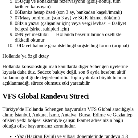
05
Uçuş ve konaklama rezervasyonu (gidiş-dönüş, tüm
tarihleri kapsayan)
06
Banka hesap özeti (son 3 ay, bankadan kaşeli/imzalı)
07
Maaş bordroları (son 3 ay) ve SGK hizmet dökümü
08
İzin yazısı (çalışanlar için) veya vergi levhası + faaliyet
belgesi (şirket sahipleri için)
09
Niyet mektubu — Hollanda başvurularında özellikle
dikkatli okunur
10
Davet halinde garantstelling/borgstelling formu (orijinal)
Hollanda’ya özgü detay
Hollanda konsolosluğu mali kanıtlarda diğer Schengen üyelerine
kıyasla daha titiz. Sadece bakiye değil, son 6 ayda hesabın aktif
kullanım grafiği de değerlendirilir. Toplu yatırılan büyük tutarlar
açıklanmadığı sürece olumsuz etki yaratabilir.
VFS Global Randevu Süreci
Türkiye’de Hollanda Schengen başvuruları VFS Global aracılığıyla
alınır. İstanbul, Ankara, İzmir, Antalya, Bursa, Edirne ve Gaziantep
ofisleri yetki bölgesi sistemiyle çalışır. İkamet adresinizin bağlı
olduğu ofise başvurmanız zorunludur.
•
Yaz (Haziran-Eylül) ve yılbaşı dönemlerinde randevu 4-8