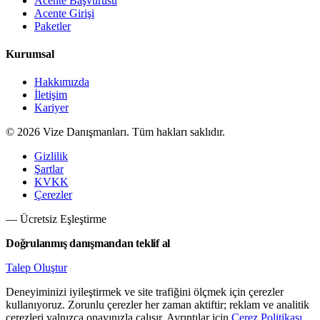
Acente Başvurusu
Acente Girişi
Paketler
Kurumsal
Hakkımızda
İletişim
Kariyer
©
2026
Vize Danışmanları. Tüm hakları saklıdır.
Gizlilik
Şartlar
KVKK
Çerezler
— Ücretsiz Eşleştirme
Doğrulanmış danışmandan teklif al
Talep Oluştur
Deneyiminizi iyileştirmek ve site trafiğini ölçmek için çerezler
kullanıyoruz. Zorunlu çerezler her zaman aktiftir; reklam ve analitik
çerezleri yalnızca onayınızla çalışır. Ayrıntılar için
Çerez Politikası
.