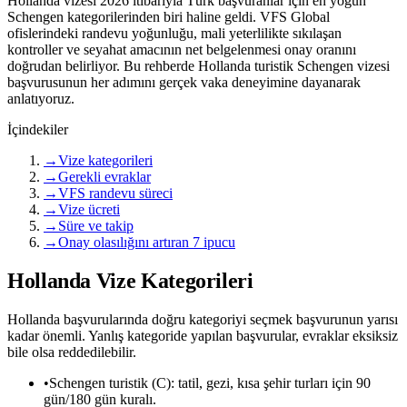
Hollanda vizesi 2026 itibarıyla Türk başvuranlar için en yoğun
Schengen kategorilerinden biri haline geldi. VFS Global
ofislerindeki randevu yoğunluğu, mali yeterlilikte sıkılaşan
kontroller ve seyahat amacının net belgelenmesi onay oranını
doğrudan belirliyor. Bu rehberde Hollanda turistik Schengen vizesi
başvurusunun her adımını gerçek vaka deneyimine dayanarak
anlatıyoruz.
İçindekiler
→
Vize kategorileri
→
Gerekli evraklar
→
VFS randevu süreci
→
Vize ücreti
→
Süre ve takip
→
Onay olasılığını artıran 7 ipucu
Hollanda Vize Kategorileri
Hollanda başvurularında doğru kategoriyi seçmek başvurunun yarısı
kadar önemli. Yanlış kategoride yapılan başvurular, evraklar eksiksiz
bile olsa reddedilebilir.
•
Schengen turistik (C): tatil, gezi, kısa şehir turları için 90
gün/180 gün kuralı.