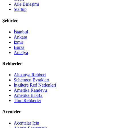
Aile Birleşimi
Startup
Şehirler
İstanbul
Ankara
İzmir
Bursa
Antalya
Rehberler
Almanya Rehberi
Schengen Evrakları
İngiltere Red Nedenleri
Amerika Randevu
Amerika B1/B2
Tüm Rehberler
Acenteler
Acentalar İçin