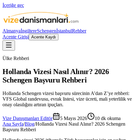
İçeriğe geç
Almanya
İngiltere
Schengen
İstanbul
Rehber
Acente Girişi
Acente Kaydı
Ülke Rehberi
Hollanda Vizesi Nasıl Alınır? 2026
Schengen Başvuru Rehberi
Hollanda Schengen vizesi başvuru sürecinin A’dan Z’ye rehberi:
VFS Global randevusu, evrak listesi, vize ücreti, mali yeterlilik ve
onay olasılığını artıran ipuçları.
Vize Danışmanları Editör
5 Mayıs 2026
10
dk okuma
Ana Sayfa
/
Blog
/
Hollanda Vizesi Nasıl Alınır? 2026 Schengen
Başvuru Rehberi