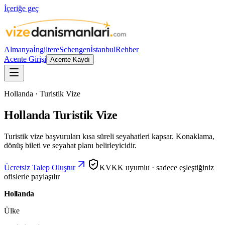
İçeriğe geç
Almanya
İngiltere
Schengen
İstanbul
Rehber
Acente Girişi
Acente Kaydı
Hollanda · Turistik Vize
Hollanda Turistik Vize
Turistik vize başvuruları kısa süreli seyahatleri kapsar. Konaklama,
dönüş bileti ve seyahat planı belirleyicidir.
Ücretsiz Talep Oluştur
KVKK uyumlu · sadece eşleştiğiniz
ofislerle paylaşılır
Hollanda
Ülke