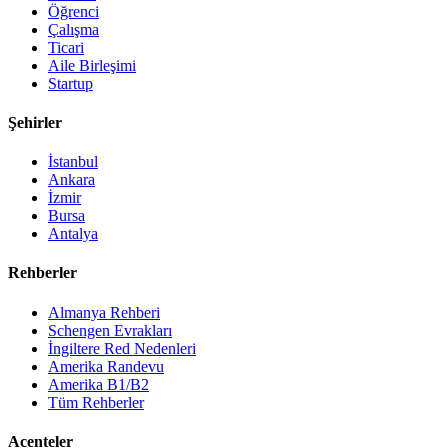
Öğrenci
Çalışma
Ticari
Aile Birleşimi
Startup
Şehirler
İstanbul
Ankara
İzmir
Bursa
Antalya
Rehberler
Almanya Rehberi
Schengen Evrakları
İngiltere Red Nedenleri
Amerika Randevu
Amerika B1/B2
Tüm Rehberler
Acenteler