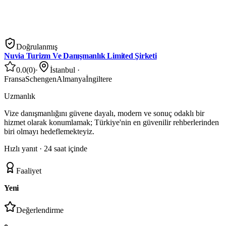
Doğrulanmış
Nuvia Turizm Ve Danışmanlık Limited Şirketi
0.0
(
0
)
·
İstanbul
·
Fransa
Schengen
Almanya
İngiltere
Uzmanlık
Vize danışmanlığını güvene dayalı, modern ve sonuç odaklı bir
hizmet olarak konumlamak; Türkiye'nin en güvenilir rehberlerinden
biri olmayı hedeflemekteyiz.
Hızlı yanıt ·
24 saat içinde
Faaliyet
Yeni
Değerlendirme