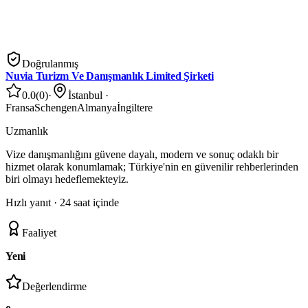
Doğrulanmış
Nuvia Turizm Ve Danışmanlık Limited Şirketi
0.0
(
0
)
·
İstanbul
·
Fransa
Schengen
Almanya
İngiltere
Uzmanlık
Vize danışmanlığını güvene dayalı, modern ve sonuç odaklı bir
hizmet olarak konumlamak; Türkiye'nin en güvenilir rehberlerinden
biri olmayı hedeflemekteyiz.
Hızlı yanıt ·
24 saat içinde
Faaliyet
Yeni
Değerlendirme