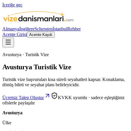
İçeriğe geç
Almanya
İngiltere
Schengen
İstanbul
Rehber
Acente Girişi
Acente Kaydı
Avusturya · Turistik Vize
Avusturya Turistik Vize
Turistik vize başvuruları kısa süreli seyahatleri kapsar. Konaklama,
dönüş bileti ve seyahat planı belirleyicidir.
Ücretsiz Talep Oluştur
KVKK uyumlu · sadece eşleştiğiniz
ofislerle paylaşılır
Avusturya
Ülke