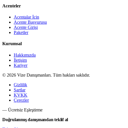
Acenteler
Acentalar İçin
Acente Başvurusu
Acente Girişi
Paketler
Kurumsal
Hakkımızda
İletişim
Kariyer
©
2026
Vize Danışmanları. Tüm hakları saklıdır.
Gizlilik
Şartlar
KVKK
Çerezler
— Ücretsiz Eşleştirme
Doğrulanmış danışmandan teklif al