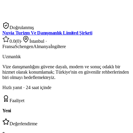
Doğrulanmış
Nuvia Turizm Ve Danışmanlık Limited Şirketi
0.0
(
0
)
·
İstanbul
·
Fransa
Schengen
Almanya
İngiltere
Uzmanlık
Vize danışmanlığını güvene dayalı, modern ve sonuç odaklı bir
hizmet olarak konumlamak; Türkiye'nin en güvenilir rehberlerinden
biri olmayı hedeflemekteyiz.
Hızlı yanıt ·
24 saat içinde
Faaliyet
Yeni
Değerlendirme