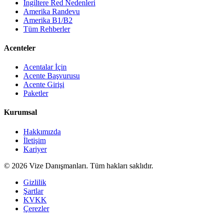
İngiltere Red Nedenleri
Amerika Randevu
Amerika B1/B2
Tüm Rehberler
Acenteler
Acentalar İçin
Acente Başvurusu
Acente Girişi
Paketler
Kurumsal
Hakkımızda
İletişim
Kariyer
©
2026
Vize Danışmanları. Tüm hakları saklıdır.
Gizlilik
Şartlar
KVKK
Çerezler