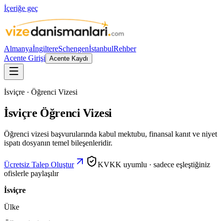
İçeriğe geç
Almanya
İngiltere
Schengen
İstanbul
Rehber
Acente Girişi
Acente Kaydı
İsviçre · Öğrenci Vizesi
İsviçre Öğrenci Vizesi
Öğrenci vizesi başvurularında kabul mektubu, finansal kanıt ve niyet
ispatı dosyanın temel bileşenleridir.
Ücretsiz Talep Oluştur
KVKK uyumlu · sadece eşleştiğiniz
ofislerle paylaşılır
İsviçre
Ülke