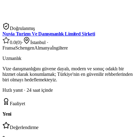
Doğrulanmış
Nuvia Turizm Ve Danışmanlık Limited Şirketi
0.0
(
0
)
·
İstanbul
·
Fransa
Schengen
Almanya
İngiltere
Uzmanlık
Vize danışmanlığını güvene dayalı, modern ve sonuç odaklı bir
hizmet olarak konumlamak; Türkiye'nin en güvenilir rehberlerinden
biri olmayı hedeflemekteyiz.
Hızlı yanıt ·
24 saat içinde
Faaliyet
Yeni
Değerlendirme