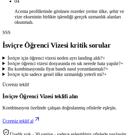
04
Acenta profillerinde görünen rozetler yerine ülke, şehir ve
vize ekseninin birlikte işlendiği gerçek uzmanlık alanları
okunmalı.
SSS
İsviçre Öğrenci Vizesi kritik sorular
İsviçre için öğrenci vizesi neden ayrı landing aldı?
+
İsviçre öğrenci vizesi dosyasında en sık nerede hata yapılır?
+
Bu kombinasyonda fiyat bandı nasıl yorumlanmalı?
+
İsviçre için sadece genel ülke uzmanlığı yeterli mi?
+
Ücretsiz teklif
İsviçre Öğrenci Vizesi teklifi alın
Kombinasyon özelinde çalışan doğrulanmış ofislerle eşleşin.
Ücretsiz teklif al
Üyelik yok · 30 saniye · sadece eşleştiğiniz ofislerle paylaşılır.