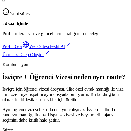
0
Yanıt süresi
24 saat içinde
Profil, referanslar ve güncel ücret aralığı için inceleyin.
Profili Gör
Web Sitesi
Teklif Al
Ücretsiz Talep Oluştur
Kombinasyon
İsviçre + Öğrenci Vizesi neden ayrı route?
İsviçre için öğrenci vizesi dosyası, ülke özel evrak mantığı ile vize
türü özel niyet ispatını aynı dosyada buluşturur. Bu landing tam
olarak bu birleşik karmaşıklık için üretildi.
Aynı öğrenci vizesi her ülkede aynı çalışmaz; İsviçre hattında
randevu mantığı, finansal ispat seviyesi ve başvuru dili ajans
seçimini daha kritik hale getirir.
Süreç