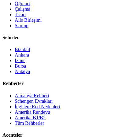
Öğrenci
Çalışma
Ticari
Aile Birleşimi
Startup
Şehirler
İstanbul
Ankara
İzmir
Bursa
Antalya
Rehberler
Almanya Rehberi
Schengen Evrakları
İngiltere Red Nedenleri
Amerika Randevu
Amerika B1/B2
Tüm Rehberler
Acenteler