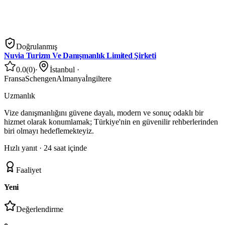
Doğrulanmış
Nuvia Turizm Ve Danışmanlık Limited Şirketi
0.0
(
0
)
·
İstanbul
·
Fransa
Schengen
Almanya
İngiltere
Uzmanlık
Vize danışmanlığını güvene dayalı, modern ve sonuç odaklı bir
hizmet olarak konumlamak; Türkiye'nin en güvenilir rehberlerinden
biri olmayı hedeflemekteyiz.
Hızlı yanıt ·
24 saat içinde
Faaliyet
Yeni
Değerlendirme