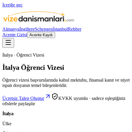
İçeriğe geç
Almanya
İngiltere
Schengen
İstanbul
Rehber
Acente Girişi
Acente Kaydı
İtalya · Öğrenci Vizesi
İtalya Öğrenci Vizesi
Öğrenci vizesi başvurularında kabul mektubu, finansal kanıt ve niyet
ispatı dosyanın temel bileşenleridir.
Ücretsiz Talep Oluştur
KVKK uyumlu · sadece eşleştiğiniz
ofislerle paylaşılır
İtalya
Ülke