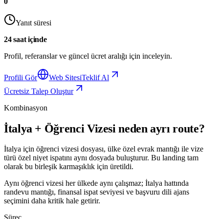
0
Yanıt süresi
24 saat içinde
Profil, referanslar ve güncel ücret aralığı için inceleyin.
Profili Gör
Web Sitesi
Teklif Al
Ücretsiz Talep Oluştur
Kombinasyon
İtalya + Öğrenci Vizesi neden ayrı route?
İtalya için öğrenci vizesi dosyası, ülke özel evrak mantığı ile vize
türü özel niyet ispatını aynı dosyada buluşturur. Bu landing tam
olarak bu birleşik karmaşıklık için üretildi.
Aynı öğrenci vizesi her ülkede aynı çalışmaz; İtalya hattında
randevu mantığı, finansal ispat seviyesi ve başvuru dili ajans
seçimini daha kritik hale getirir.
Süreç