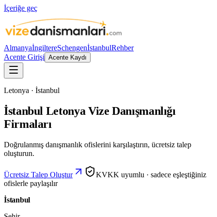
İçeriğe geç
Almanya
İngiltere
Schengen
İstanbul
Rehber
Acente Girişi
Acente Kaydı
Letonya · İstanbul
İstanbul Letonya Vize Danışmanlığı
Firmaları
Doğrulanmış danışmanlık ofislerini karşılaştırın, ücretsiz talep
oluşturun.
Ücretsiz Talep Oluştur
KVKK uyumlu · sadece eşleştiğiniz
ofislerle paylaşılır
İstanbul
Şehir