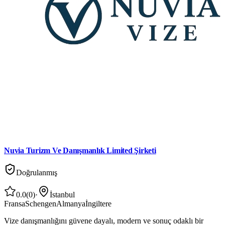
Nuvia Turizm Ve Danışmanlık Limited Şirketi
Doğrulanmış
0.0
(
0
)
·
İstanbul
Fransa
Schengen
Almanya
İngiltere
Vize danışmanlığını güvene dayalı, modern ve sonuç odaklı bir