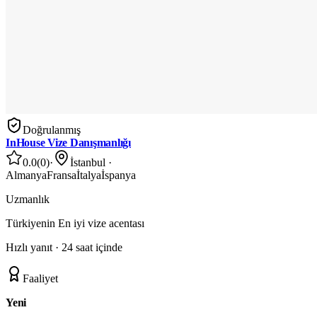
Doğrulanmış
InHouse Vize Danışmanlığı
0.0
(
0
)
·
İstanbul
·
Almanya
Fransa
İtalya
İspanya
Uzmanlık
Türkiyenin En iyi vize acentası
Hızlı yanıt ·
24 saat içinde
Faaliyet
Yeni