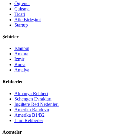
Öğrenci
Çalışma
Ticari
Aile Birleşimi
Startup
Şehirler
İstanbul
Ankara
İzmir
Bursa
Antalya
Rehberler
Almanya Rehberi
Schengen Evrakları
İngiltere Red Nedenleri
Amerika Randevu
Amerika B1/B2
Tüm Rehberler
Acenteler