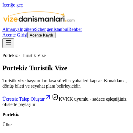
İçeriğe geç
Almanya
İngiltere
Schengen
İstanbul
Rehber
Acente Girişi
Acente Kaydı
Portekiz · Turistik Vize
Portekiz Turistik Vize
Turistik vize başvuruları kısa süreli seyahatleri kapsar. Konaklama,
dönüş bileti ve seyahat planı belirleyicidir.
Ücretsiz Talep Oluştur
KVKK uyumlu · sadece eşleştiğiniz
ofislerle paylaşılır
Portekiz
Ülke