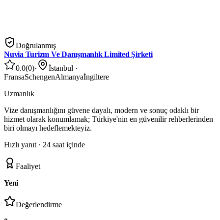
Doğrulanmış
Nuvia Turizm Ve Danışmanlık Limited Şirketi
0.0
(
0
)
·
İstanbul
·
Fransa
Schengen
Almanya
İngiltere
Uzmanlık
Vize danışmanlığını güvene dayalı, modern ve sonuç odaklı bir
hizmet olarak konumlamak; Türkiye'nin en güvenilir rehberlerinden
biri olmayı hedeflemekteyiz.
Hızlı yanıt ·
24 saat içinde
Faaliyet
Yeni
Değerlendirme