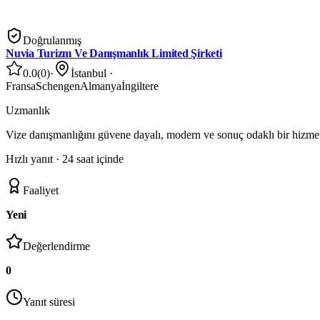
Doğrulanmış
Nuvia Turizm Ve Danışmanlık Limited Şirketi
0.0
(
0
)
·
İstanbul
·
Fransa
Schengen
Almanya
İngiltere
Uzmanlık
Vize danışmanlığını güvene dayalı, modern ve sonuç odaklı bir hizme
Hızlı yanıt ·
24 saat içinde
Faaliyet
Yeni
Değerlendirme
0
Yanıt süresi