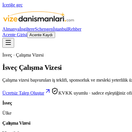
İçeriğe geç
Almanya
İngiltere
Schengen
İstanbul
Rehber
Acente Girişi
Acente Kaydı
İsveç · Çalışma Vizesi
İsveç Çalışma Vizesi
Çalışma vizesi başvuruları iş teklifi, sponsorluk ve mesleki yeterlilik ü
Ücretsiz Talep Oluştur
KVKK uyumlu · sadece eşleştiğiniz ofisl
İsveç
Ülke
Çalışma Vizesi