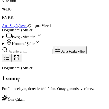
Vize türü
%100
KVKK
Ana Sayfa
/
İsveç
/
Çalışma Vizesi
Doğrulanmış ofisler
İsveç - vize türü
Konum / Şehir
Daha Fazla Filtre
Doğrulanmış ofisler
1 sonuç
Profili inceleyin, ücretsiz teklif alın. Onay garantisi verilmez.
Öne Çıkan