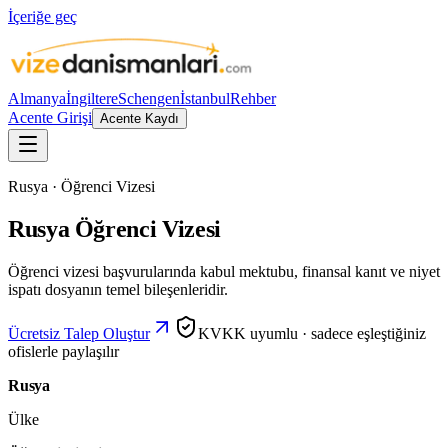
İçeriğe geç
Almanya
İngiltere
Schengen
İstanbul
Rehber
Acente Girişi
Acente Kaydı
Rusya · Öğrenci Vizesi
Rusya Öğrenci Vizesi
Öğrenci vizesi başvurularında kabul mektubu, finansal kanıt ve niyet
ispatı dosyanın temel bileşenleridir.
Ücretsiz Talep Oluştur
KVKK uyumlu · sadece eşleştiğiniz
ofislerle paylaşılır
Rusya
Ülke