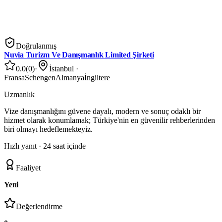
Doğrulanmış
Nuvia Turizm Ve Danışmanlık Limited Şirketi
0.0
(
0
)
·
İstanbul
·
Fransa
Schengen
Almanya
İngiltere
Uzmanlık
Vize danışmanlığını güvene dayalı, modern ve sonuç odaklı bir
hizmet olarak konumlamak; Türkiye'nin en güvenilir rehberlerinden
biri olmayı hedeflemekteyiz.
Hızlı yanıt ·
24 saat içinde
Faaliyet
Yeni
Değerlendirme