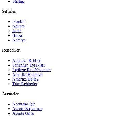
Startup
Şehirler
İstanbul
Ankara
İzmir
Bursa
Antalya
Rehberler
Almanya Rehberi
Schengen Evrakları
İngiltere Red Nedenleri
Amerika Randevu
Amerika B1/B2
Tüm Rehberler
Acenteler
Acentalar İçin
Acente Başvurusu
Acente Girişi