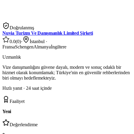
Doğrulanmış
Nuvia Turizm Ve Danışmanlık Limited Şirketi
0.0
(
0
)
·
İstanbul
·
Fransa
Schengen
Almanya
İngiltere
Uzmanlık
Vize danışmanlığını güvene dayalı, modern ve sonuç odaklı bir
hizmet olarak konumlamak; Türkiye'nin en güvenilir rehberlerinden
biri olmayı hedeflemekteyiz.
Hızlı yanıt ·
24 saat içinde
Faaliyet
Yeni
Değerlendirme