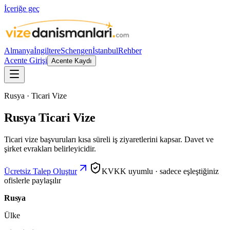
İçeriğe geç
Almanya
İngiltere
Schengen
İstanbul
Rehber
Acente Girişi
Acente Kaydı
Rusya · Ticari Vize
Rusya Ticari Vize
Ticari vize başvuruları kısa süreli iş ziyaretlerini kapsar. Davet ve
şirket evrakları belirleyicidir.
Ücretsiz Talep Oluştur
KVKK uyumlu · sadece eşleştiğiniz
ofislerle paylaşılır
Rusya
Ülke