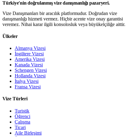
Türkiye'nin doğrulanmış vize danışmanlığı pazaryeri.
Vize Danışmanları bir aracılık platformudur. Doğrudan vize
danışmanlığı hizmeti vermez. Hiçbir acente vize onay garantisi
veremez. Nihai karar ilgili konsolosluk veya büyükelçiliğe aittir.
Ülkeler
Almanya Vizesi
İngiltere Vizesi
Amerika Vizesi
Kanada Vizesi
Schengen Vizesi
Hollanda Vizesi
İtalya Vizesi
Fransa Vizesi
Vize Türleri
Turistik
Öğrenci
Çalışma
Ticari
Aile Birleşimi